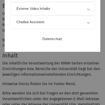
Bankverbindung
Externe Video Inhalte
Universität Ulm
Bundesbank Ulm
Chatbot Assistent
BIC (SWIFT-Code): MARKDEF1630
IBAN: DE72 6300 0000 0063 0015 05
Datenschutz
Weitere Bankverbindungen
(z.B. für Einzahlungen von
Studienbeiträgen und -gebühren)
Inhalt
Die inhaltliche Verantwortung der WWW-Seiten einzelner
Einrichtungen bzw. Bereiche der Universität liegt bei den
jeweiligen informationseinstellenden Einrichtungen.
Hinweise hierzu finden Sie im Footer Menü.
Bitte wenden Sie sich bei Fragen an den dort genannten
Verantwortlichen unter der angegebenen E-Mail-Adresse
oder unter der Adresse der Universität Ulm, Helmholtzstr.