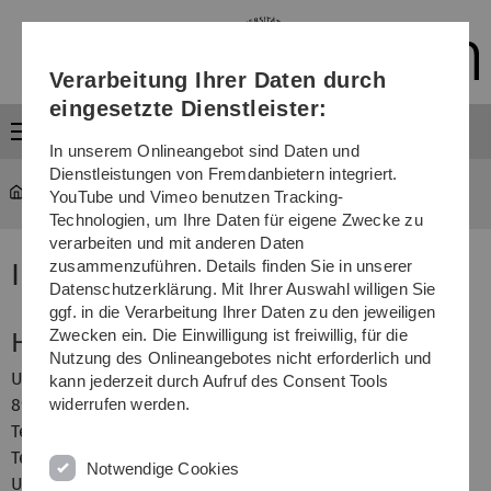
Direkt
Direkt
Direkt
Direkt
Direkt
zur
zum
zum
zur
zur
Hauptnavigation
Inhalt
Funktionsmenü
Fußleiste
Suche
Verarbeitung Ihrer Daten durch
(Sprache,
Drucken,
eingesetzte Dienstleister:
Social
Menü
Media)
In unserem Onlineangebot sind Daten und
Dienstleistungen von Fremdanbietern integriert.
Rechtliche Hinweise
Impressum
YouTube und Vimeo benutzen Tracking-
Technologien, um Ihre Daten für eigene Zwecke zu
verarbeiten und mit anderen Daten
zusammenzuführen. Details finden Sie in unserer
Impressum
Datenschutzerklärung. Mit Ihrer Auswahl willigen Sie
ggf. in die Verarbeitung Ihrer Daten zu den jeweiligen
Zwecken ein. Die Einwilligung ist freiwillig, für die
Herausgeber
Nutzung des Onlineangebotes nicht erforderlich und
Universität Ulm
kann jederzeit durch Aufruf des Consent Tools
89069 Ulm
widerrufen werden.
Telefon +49 (0)731/50-10
Telefax +49 (0)731/50-22038
Notwendige Cookies
Umsatzsteueridentifikationsnummer DE173703203