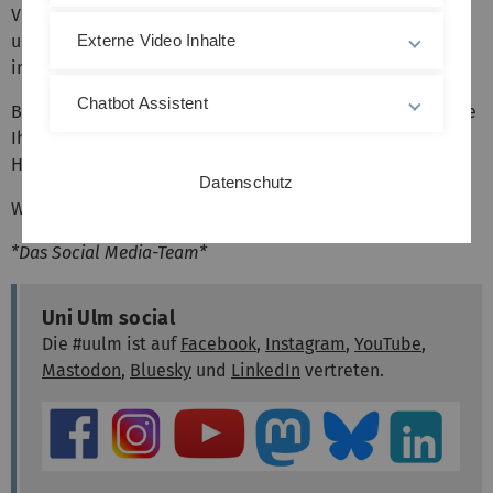
Veranstaltungen melden, die einen studentischen oder
Externe Video Inhalte
universitären Bezug haben und die unsere Follower
interessieren könnten.
Chatbot Assistent
Besuchen Sie uns und liken, kommentieren bzw. teilen Sie
Ihre und unsere Beiträge. Bitte benutzen Sie dazu den
Hashtag:
#uulm
!
Datenschutz
Wir sind gespannt auf Ihre Anregungen und Kommentare!
*Das Social Media-Team*
Uni Ulm social
Die #uulm ist auf
Facebook
,
Instagram
,
YouTube
,
Mastodon
,
Bluesky
und
LinkedIn
vertreten.