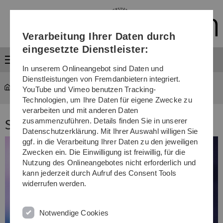
Direkt
Direkt
Direkt
Direkt
Direkt
zur
zum
zum
zur
zur
Hauptnavigation
Inhalt
Funktionsmenü
Fußleiste
Suche
Verarbeitung Ihrer Daten durch
(Sprache,
Drucken,
eingesetzte Dienstleister:
Social
Menü
Media)
In unserem Onlineangebot sind Daten und
Dienstleistungen von Fremdanbietern integriert.
Universität
...
Social Media
YouTube und Vimeo benutzen Tracking-
Technologien, um Ihre Daten für eigene Zwecke zu
verarbeiten und mit anderen Daten
zusammenzuführen. Details finden Sie in unserer
Soziale Medien
Datenschutzerklärung. Mit Ihrer Auswahl willigen Sie
ggf. in die Verarbeitung Ihrer Daten zu den jeweiligen
Zwecken ein. Die Einwilligung ist freiwillig, für die
Nutzung des Onlineangebotes nicht erforderlich und
kann jederzeit durch Aufruf des Consent Tools
widerrufen werden.
Notwendige Cookies