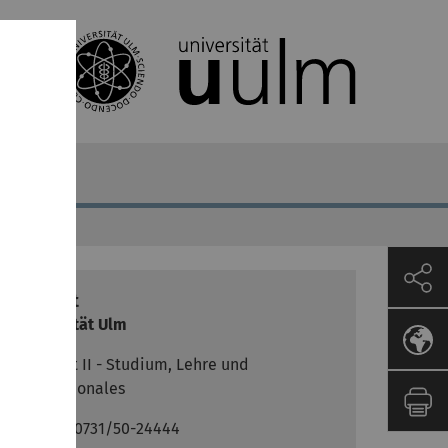
Kontakt
Universität Ulm
Dezernat II - Studium, Lehre und
Internationales
Telefon: 0731/50-24444