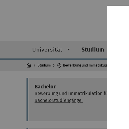
Universität
Studium
F
Studium
Bewerbung und Immatrikulation
Bachelor
Bewerbung und Immatrikulation für die
Bachelorstudiengänge.