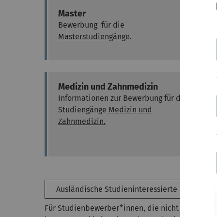
Master
Bewerbung für die
Masterstudiengänge
.
Medizin und Zahnmedizin
Informationen zur Bewerbung für die
Studiengänge
Medizin und
Zahnmedizin.
Ausländische Studieninteressierte
Für Studienbewerber*innen, die nicht aus eine