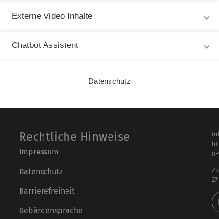
rechtigung (Abitur) haben.
Externe Video Inhalte
Chatbot Assistent
Datenschutz
Rechtliche Hinweise
In
ht
Impressum
II
Zu
Datenschutz
27
Barrierefreiheit
Gebärdensprache