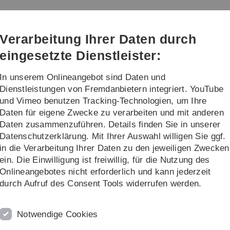
Direkt
Direkt
Direkt
Direkt
Direkt
zur
zum
zum
zur
zur
Hauptnavigation
Inhalt
Funktionsmenü
Fußleiste
Suche
Verarbeitung Ihrer Daten durch
(Sprache,
Drucken,
eingesetzte Dienstleister:
Social
Media)
In unserem Onlineangebot sind Daten und
orschung
Transfer
Dienstleistungen von Fremdanbietern integriert. YouTube
und Vimeo benutzen Tracking-Technologien, um Ihre
Daten für eigene Zwecke zu verarbeiten und mit anderen
Daten zusammenzuführen. Details finden Sie in unserer
Datenschutzerklärung. Mit Ihrer Auswahl willigen Sie ggf.
in die Verarbeitung Ihrer Daten zu den jeweiligen Zwecken
Höhere Fachsemester
ein. Die Einwilligung ist freiwillig, für die Nutzung des
Bewerbung für
höhere Fachsemester
für
Onlineangebotes nicht erforderlich und kann jederzeit
deutsche und ausländische
durch Aufruf des Consent Tools widerrufen werden.
Studierende.
Notwendige Cookies