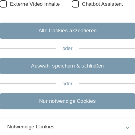
Externe Video Inhalte
Chatbot Assistent
Promotion
PhD Molecular Medicine
Weitere Promotionen
Alle Cookies akzeptieren
oder
weitere Zulassungsverfahren
Außerkapazitärer Antrag
Auswahl speichern & schließen
Losverfahren
Hochschulzugang ohne Abitur
Studienplatztausch
oder
Nur notwendige Cookies
Notwendige Cookies
m EU-Land oder dem Europäischen Wirtschaftsraum