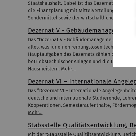
Staatshaushalt. Dabei ist das Dezernat insbeson
die Finanzplanung mit Mittelverteilung, den zent
Sondermittel sowie der wirtschaftlichen Tätigkei
Dezernat V - Gebäudemanagement
Das "Dezernat V - Gebäudemanagement" kümmert 
alles, was für einen reibungslosen technischen Be
Hauptaufgaben des Dezernats zählen die Medienv
betriebstechnischer Anlagen und die Liegenscha
Hausmeistern.
Mehr...
Dezernat VI – Internationale Angele
Das “Dezernat VI – Internationale Angelegenheiten
deutsche und internationale Studierende, Lehre
Kooperationen, Semesteraufenthalte, Fördermögl
Mehr…
Stabsstelle Qualitätsentwicklung, 
Mit der "Stabsstelle Qualitätsentwicklung, Beric