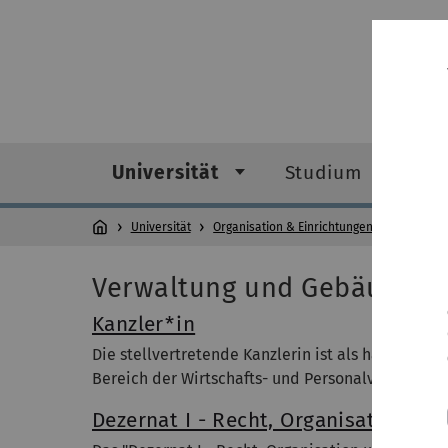
Universität
Studium
F
Universität
Organisation & Einrichtungen
Verw
Verwaltung und Gebäudem
Kanzler*in
Die stellvertretende Kanzlerin ist als hauptamtl
Bereich der Wirtschafts- und Personalverwaltung.
Dezernat I - Recht, Organisation un