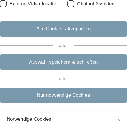
ing" ist verantwortlich für zentrale Maßnahmen zur
Externe Video Inhalte
Chatbot Assistent
ität Ulm und berät in rechtlichen Fragen. Das Dezernat
es Technologietransfers und unterstützt die
trukturellen Ausrichtung der Universität.
Mehr...
Alle Cookies akzeptieren
inen vier Abteilungen Anprechpartner für die Belange von
oder
Das Dezernat II unterstützt die Hochschulleitung in
ere im Hochschulzulassungsrecht, Prüfungsrecht,
neuer Studiengänge und Konzeption und Ausbau
Auswahl speichern & schließen
erungsmaßnahmen.
Mehr
...
oder
ngsaufgaben und Serviceleistungen, die im Zusammenhang
Nur notwendige Cookies
hmen eines Arbeits- oder Beamtenverhältnisses stehen
Notwendige Cookies
inanz- und Rechnungswesen der Universität im