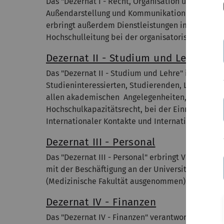
Das "Dezernat I - Recht, Organisation und Market
Außendarstellung und Kommunikation der Univers
erbringt außerdem Dienstleistungen im Rahmen d
Hochschulleitung bei der organisatorischen und s
Dezernat II - Studium und Lehre
Das "Dezernat II - Studium und Lehre" ist mit se
Studieninteressierten, Studierenden, Lehrenden. 
allen akademischen Angelegenheiten, insbesond
Hochschulkapazitätsrecht, bei der Einrichtung 
Internationaler Kontakte und Internationalisi
Dezernat III - Personal
Das "Dezernat III - Personal" erbringt Verwaltu
mit der Beschäftigung an der Universität im Ra
(Medizinische Fakultät ausgenommen).
Mehr...
Dezernat IV - Finanzen
Das "Dezernat IV - Finanzen" verantwortet das F