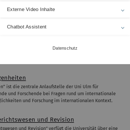
dere für die externe und interne Rechnungslegung, für
Externe Video Inhalte
ralen Einkauf und die Betreuung der Dritt- und
ten der Universität zuständig.
Mehr...
Chatbot Assistent
sich mit fünf Fachabteilungen rund um die Uhr um
trieb der Universität erforderlich ist. Zu den
Datenschutz
ersorgung, der Betrieb sämtlicher haus- und
ftsverwaltung mit der Gebäudereinigung und den
genheiten
” ist die zentrale Anlaufstelle der Uni Ulm für
nde und Forschende bei Fragen rund um internationale
ichkeiten und Forschung im internationalen Kontext.
Berichtswesen und Revision
htswesen und Revision" verfügt die Universität über eine