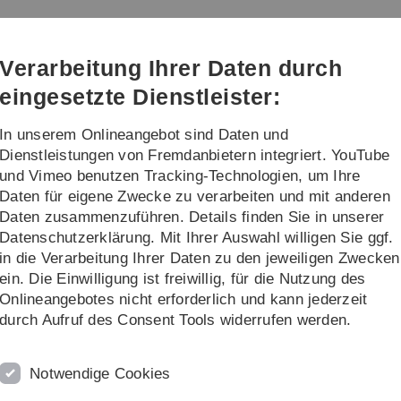
Direkt
Direkt
Direkt
Direkt
Direkt
zur
zum
zum
zur
zur
Hauptnavigation
Inhalt
Funktionsmenü
Fußleiste
Suche
Verarbeitung Ihrer Daten durch
(Sprache,
Drucken,
eingesetzte Dienstleister:
Social
Media)
In unserem Onlineangebot sind Daten und
orschung
Transfer
Dienstleistungen von Fremdanbietern integriert. YouTube
und Vimeo benutzen Tracking-Technologien, um Ihre
Daten für eigene Zwecke zu verarbeiten und mit anderen
altung und Gebäudemanagement
Daten zusammenzuführen. Details finden Sie in unserer
Datenschutzerklärung. Mit Ihrer Auswahl willigen Sie ggf.
anagement
in die Verarbeitung Ihrer Daten zu den jeweiligen Zwecken
ein. Die Einwilligung ist freiwillig, für die Nutzung des
Onlineangebotes nicht erforderlich und kann jederzeit
iches Mitglied des Präsidiums verantwortlich für den
durch Aufruf des Consent Tools widerrufen werden.
 Sie leitet die Verwaltung.
Mehr...
Notwendige Cookies
d Marketing