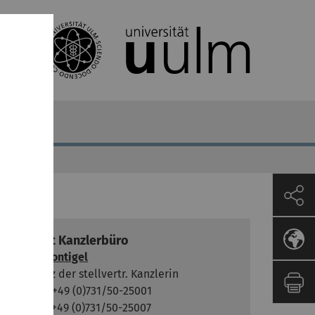
Kontakt Kanzlerbüro
Heike Montigel
Assistenz der stellvertr. Kanzlerin
Telefon: +49 (0)731/50-25001
Telefax: +49 (0)731/50-25007