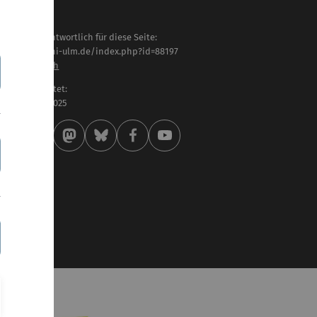
haltlich verantwortlich für diese Seite:
tps://www.uni-ulm.de/index.php?id=88197
niela Englisch
letzt bearbeitet:
 . November 2025