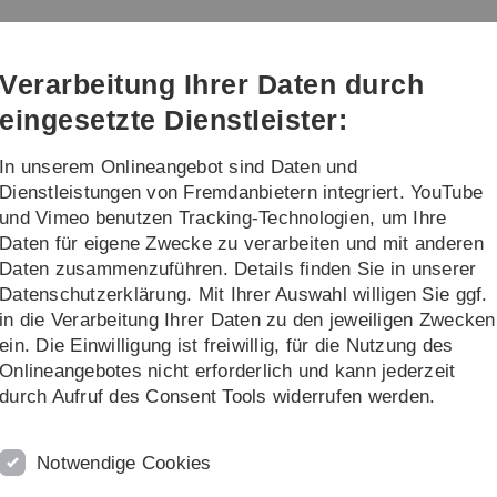
Direkt
Direkt
Direkt
Direkt
Direkt
zur
zum
zum
zur
zur
Hauptnavigation
Inhalt
Funktionsmenü
Fußleiste
Suche
Verarbeitung Ihrer Daten durch
(Sprache,
Drucken,
eingesetzte Dienstleister:
Social
Media)
In unserem Onlineangebot sind Daten und
Ukraine
Mobilität Outgoings
...
Dienstleistungen von Fremdanbietern integriert. YouTube
und Vimeo benutzen Tracking-Technologien, um Ihre
Daten für eigene Zwecke zu verarbeiten und mit anderen
ng to Study Abroad
Daten zusammenzuführen. Details finden Sie in unserer
Datenschutzerklärung. Mit Ihrer Auswahl willigen Sie ggf.
 Ulm University
in die Verarbeitung Ihrer Daten zu den jeweiligen Zwecken
ein. Die Einwilligung ist freiwillig, für die Nutzung des
 auf Englisch.
Onlineangebotes nicht erforderlich und kann jederzeit
durch Aufruf des Consent Tools widerrufen werden.
ltkugel) am rechten Rand.
Notwendige Cookies