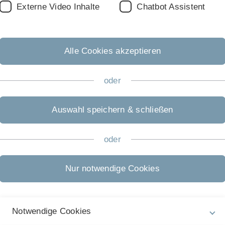
Externe Video Inhalte
Chatbot Assistent
Rechtliche Hinweise
In
ht
Impressum
Da
Alle Cookies akzeptieren
Zu
Datenschutz
12
oder
Barrierefreiheit
Gebärdensprache
Auswahl speichern & schließen
Leichte Sprache
oder
Nur notwendige Cookies
Notwendige Cookies