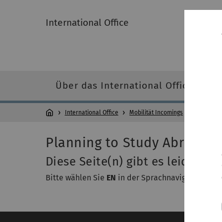
International Office
Über das International Office
International Office
Mobilität Incomings
Planni
Planning to Study Abroad @
Diese Seite(n) gibt es leider nur
Bitte wählen Sie
EN
in der Sprachnavigation (We