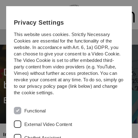
Skip
Skip
Skip
Skip
to
to
to
to
main
content
footer
search
Privacy Settings
navigation
This website uses cookies. Strictly Necessary
Cookies are essential for the functionality of the
website. In accordance with Art. 6, 1a) GDPR, you
can choose to give your consent to a Video Cookie.
The Video Cookie is set to offer embedded third-
party content from video providers (e.g. YouTube,
Die Unterfinanzierung muss
Vimeo) without further access protection. You can
revoke your consent at any time. To do so, simply go
beendet werden
to our privacy policy page (link below) and change
the cookie settings.
Exzellent und insolvent?
Functional
External Video Content
In den vergangenen 20 Jahren hat sich die
Chatbot Assistant