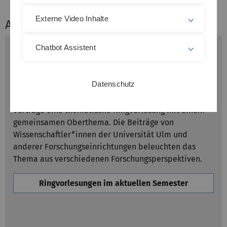
Externe Video Inhalte
Angebote im studium generale
Chatbot Assistent
Thematische Ringvorlesungen
Während des Semesters findet montags um 18:30 Uhr
Datenschutz
eine Vortragsreihe zu zentralen Forschungsfeldern der
Universität Ulm statt. Dabei bilden jeweils mehrere
Vorträge eine thematische Ringvorlesung mit einem
gemeinsamen Oberthema. Die Beiträge von
Wissenschaftler*innen der Universität Ulm und
anderer Forschungseinrichtungen beleuchten das
Thema aus verschiedenen Forschungsperspektiven.
Ringvorlesungen im aktuellen Semester