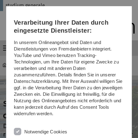
Direkt
Direkt
Direkt
Direkt
Direkt
studium generale
zur
zum
zum
zur
zur
Hauptnavigation
Inhalt
Funktionsmenü
Fußleiste
Suche
Verarbeitung Ihrer Daten durch
(Sprache,
Drucken,
eingesetzte Dienstleister:
Social
Media)
In unserem Onlineangebot sind Daten und
Menü
Dienstleistungen von Fremdanbietern integriert.
YouTube und Vimeo benutzen Tracking-
Technologien, um Ihre Daten für eigene Zwecke zu
studium generale
verarbeiten und mit anderen Daten
zusammenzuführen. Details finden Sie in unserer
Datenschutzerklärung. Mit Ihrer Auswahl willigen Sie
ggf. in die Verarbeitung Ihrer Daten zu den jeweiligen
Zwecken ein. Die Einwilligung ist freiwillig, für die
studium generale
Nutzung des Onlineangebotes nicht erforderlich und
kann jederzeit durch Aufruf des Consent Tools
widerrufen werden.
Offen für alle
Die Veranstaltungen des studium generale
Notwendige Cookies
richten sich an Studierende, Mitglieder der