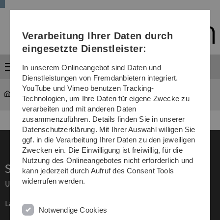
Direkt
Direkt
Direkt
Direkt
Direkt
zur
zum
zum
zur
zur
Hauptnavigation
Inhalt
Funktionsmenü
Fußleiste
Suche
Verarbeitung Ihrer Daten durch
(Sprache,
Drucken,
eingesetzte Dienstleister:
Social
Menü
Media)
In unserem Onlineangebot sind Daten und
Dienstleistungen von Fremdanbietern integriert.
YouTube und Vimeo benutzen Tracking-
Catanese
Technologien, um Ihre Daten für eigene Zwecke zu
verarbeiten und mit anderen Daten
zusammenzuführen. Details finden Sie in unserer
Datenschutzerklärung. Mit Ihrer Auswahl willigen Sie
ggf. in die Verarbeitung Ihrer Daten zu den jeweiligen
Zwecken ein. Die Einwilligung ist freiwillig, für die
Nutzung des Onlineangebotes nicht erforderlich und
Service
kann jederzeit durch Aufruf des Consent Tools
widerrufen werden.
Universität von A–Z
Lagepläne
Notwendige Cookies