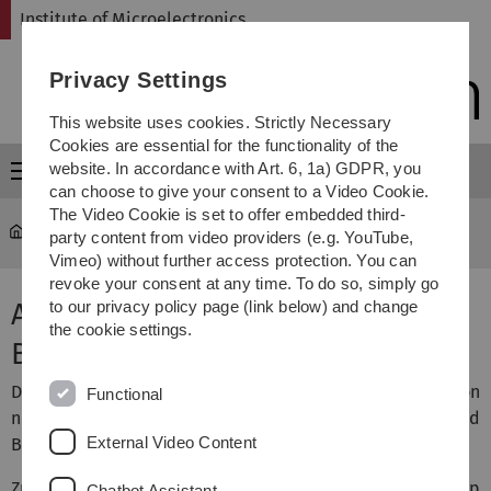
Skip
Skip
Skip
Skip
Institute of Microelectronics
to
to
to
to
main
content
footer
search
Privacy Settings
navigation
This website uses cookies. Strictly Necessary
Cookies are essential for the functionality of the
website. In accordance with Art. 6, 1a) GDPR, you
Menu
can choose to give your consent to a Video Cookie.
The Video Cookie is set to offer embedded third-
micro
...
Analoge Schaltungen
party content from video providers (e.g. YouTube,
Vimeo) without further access protection. You can
revoke your consent at any time. To do so, simply go
Analoge Schaltungen (ETIT, IST,
to our privacy policy page (link below) and change
the cookie settings.
BMT)
Das Ziel dieser Veranstaltung ist das Erlernen von
Functional
netzwerktheoretischen Methoden zur Analyse und
External Video Content
Beschreibung analoger Schaltungen.
Zunächst wird das Verhalten und Funktionsprinzip
Chatbot Assistant