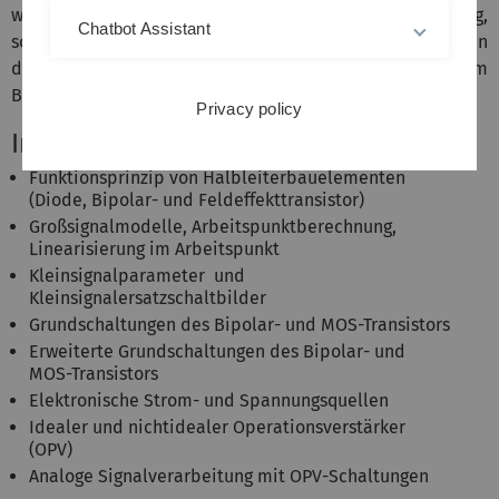
werden grundlegende Methoden der Handberechnung,
Chatbot Assistant
sowie der Schaltungssimulation vermittelt. Diese bilden
die Grundlage für weiterführende Anwendungen im
Bereich der analogen Schaltungen.
Privacy policy
Inhalt
Funktionsprinzip von Halbleiterbauelementen
(Diode, Bipolar- und Feldeffekttransistor)
Großsignalmodelle, Arbeitspunktberechnung,
Linearisierung im Arbeitspunkt
Kleinsignalparameter und
Kleinsignalersatzschaltbilder
Grundschaltungen des Bipolar- und MOS-Transistors
Erweiterte Grundschaltungen des Bipolar- und
MOS-Transistors
Elektronische Strom- und Spannungsquellen
Idealer und nichtidealer Operationsverstärker
(OPV)
Analoge Signalverarbeitung mit OPV-Schaltungen