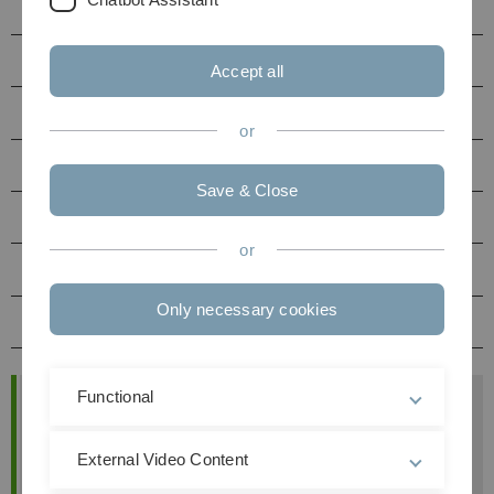
Bachelor
Master
Accept all
Termine
or
Anmeldung
Save & Close
Hinweise
or
Arbeitshinweise
Only necessary cookies
Literatur
Functional
Allgemeine Informationen
Das Seminar wird als Blockveranstaltung
External Video Content
angeboten. Jeder Teilnehmer hat im Rahmen
der Blockveranstaltung einen Vortrag auf Basis