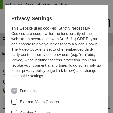
Skip
Skip
Skip
Skip
Institute of Accounting and Auditing
to
to
to
to
main
content
footer
search
Privacy Settings
navigation
This website uses cookies. Strictly Necessary
Cookies are essential for the functionality of the
website. In accordance with Art. 6, 1a) GDPR, you
Menu
can choose to give your consent to a Video Cookie.
The Video Cookie is set to offer embedded third-
Institute of Accounting and Auditing
...
Seminar
party content from video providers (e.g. YouTube,
Vimeo) without further access protection. You can
revoke your consent at any time. To do so, simply go
Seminar "Ausgewählte Probleme
to our privacy policy page (link below) and change
the cookie settings.
des Rechnungswesens und der
Wirtschaftsprüfung"
Functional
External Video Content
Weitere Informationen
Chatbot Assistant