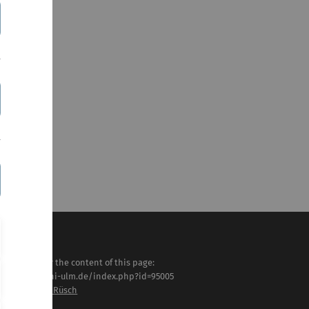
ich
 in
ive
sponsible for the content of this page:
tps://www.uni-ulm.de/index.php?id=95005
of. Dr. Nicolas Rüsch