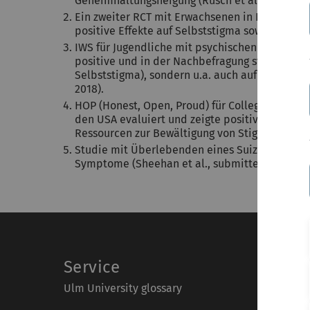
Geheimhaltungsneigung (Rüsch et al., 2014).
Ein zweiter RCT mit Erwachsenen in Kalifornie
positive Effekte auf Selbststigma sowie auf de
IWS für Jugendliche mit psychischen Erkrankun
positive und in der Nachbefragung stabile Effe
Selbststigma), sondern u.a. auch auf Lebensqu
2018).
HOP (Honest, Open, Proud) für College-Studen
den USA evaluiert und zeigte positive Effekte 
Ressourcen zur Bewältigung von Stigma (Conley 
Studie mit Überlebenden eines Suizidversuchs 
Symptome (Sheehan et al., submitted).
Service
Ulm University glossary