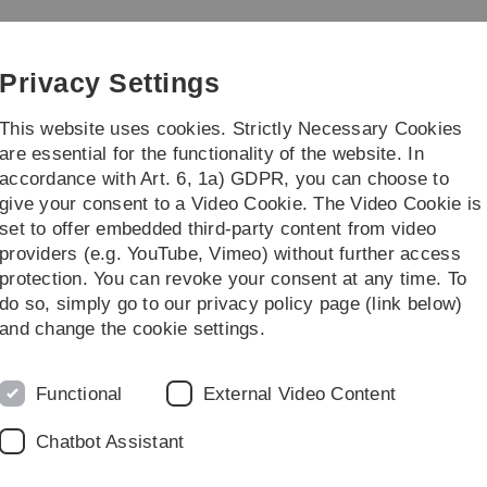
Skip
Skip
Skip
Skip
to
to
to
to
main
content
footer
search
Privacy Settings
navigation
This website uses cookies. Strictly Necessary Cookies
are essential for the functionality of the website. In
accordance with Art. 6, 1a) GDPR, you can choose to
give your consent to a Video Cookie. The Video Cookie is
set to offer embedded third-party content from video
providers (e.g. YouTube, Vimeo) without further access
protection. You can revoke your consent at any time. To
do so, simply go to our privacy policy page (link below)
and change the cookie settings.
udien (RCTs) zu IWS, die allesamt positive Wirkungen zeigen, s
Functional
External Video Content
Chatbot Assistant
mern in Kilchberg und Zürich zeigte eine Verringerung von
durch den Entscheidungskonflikt sowie der