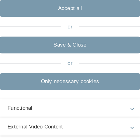
n bestätigte die Reduktion von Stigma-Stress und fand zusätzl
Accept all
pressive Symptome bei Frauen (Corrigan et al., 2015).
gen wurde kürzlich in Süddeutschland evaluiert und zeigte
or
kte nicht nur auf Stigma-Variablen (u.a. Stigma-Stress und
alität, depressive Symptome und Recovery (Mulfinger et al.,
Save & Close
ten mit psychischen Erkrankungen wurde an drei Universitäten
auf Selbststigma, Wirksamkeit in Bezug auf Offenlegung und
et al., 2020).
or
in Chicago fand positive Effekte auf Selbstigma und depress
Only necessary cookies
Functional
Legal information
Re
ht
External Video Content
About this Website
Pr