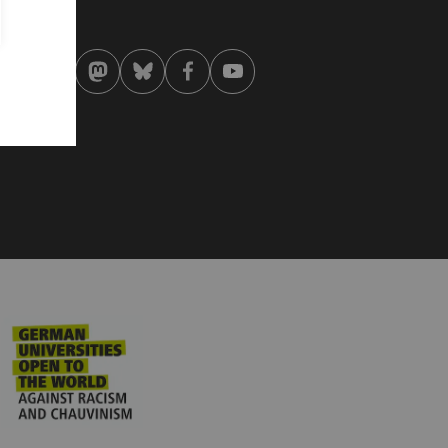
st modified:
 . June 2021