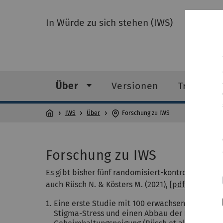
In Würde zu sich stehen (IWS)
Über
Versionen
Training
IWS
Über
Forschung zu IWS
Forschung zu IWS
Es gibt bisher fünf randomisiert-kontrollierte St
auch Rüsch N. & Kösters M. (2021), [
pdf
].
Eine erste Studie mit 100 erwachsenen Teilneh
Stigma-Stress und einen Abbau der Belastung 