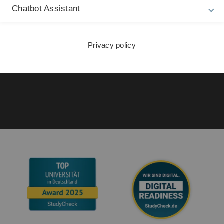
La
Privacy Policy
Chatbot Assistant
17
Accessibility (German only)
Sign language (German only)
Privacy policy
Plain language (German only)