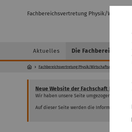
Fachbereichsvertretung Physik/Wirtschaf
Aktuelles
Die Fachbereichsver
Fachbereichsvertretung Physik/Wirtschaftsphysik
Neue Website der Fachschaft Physik/W
Wir haben unsere Seite umgezogen. Die neue 
Auf dieser Seite werden die Informationen nic