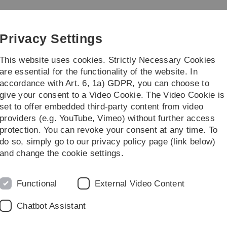
Skip
Skip
Skip
Skip
to
to
to
to
tsphysik
main
content
footer
search
Privacy Settings
navigation
This website uses cookies. Strictly Necessary Cookies
are essential for the functionality of the website. In
accordance with Art. 6, 1a) GDPR, you can choose to
tretung
Erstsemestereinführung
...
give your consent to a Video Cookie. The Video Cookie is
set to offer embedded third-party content from video
Die Fachbereichsvertretung
providers (e.g. YouTube, Vimeo) without further access
protection. You can revoke your consent at any time. To
do so, simply go to our privacy policy page (link below)
irtschaftsphysik
and change the cookie settings.
Seite findet Ihr auf
https://stuve.uni-ulm.de/fs-physik/
.
Functional
External Video Content
ht mehr aktualisiert. Nutzt also bitte die neue Seite.
Chatbot Assistant