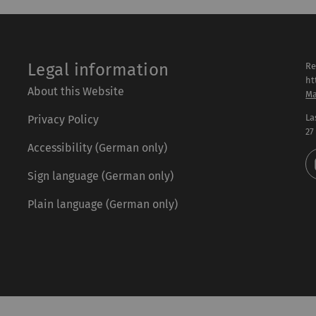
Legal information
Re
ht
About this Website
Ma
La
Privacy Policy
27
Accessibility (German only)
Sign language (German only)
Plain language (German only)