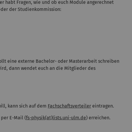
der habt Fragen, wie und ob euch Module angerechnet
eder der Studienkommission:
ollt eine externe Bachelor- oder Masterarbeit schreiben
wird, dann wendet euch an die Mitglieder des
ill, kann sich auf dem
Fachschaftsverteiler
eintragen.
per E-Mail (
fs-physik(at)lists.uni-ulm.de
) erreichen.