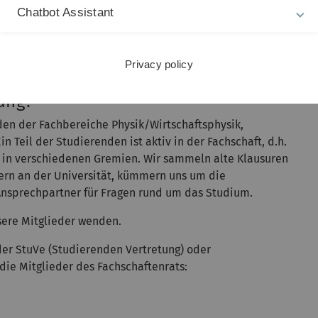
Chatbot Assistant
iet Tran, Julian Schüle, Daniel Caesar, Christian Kiefer,
avid Korger, Nicolas Schubel, Dominik Kurz, Patrick
Privacy policy
tung?
nden der Fachbereiche Physik/Wirtschaftsphysik,
Teil der Studierenden ist aktiv in der Fachschaft, d.h.
s in verschiedenen Gremien. Wir sammeln alte Klausuren
iern an der Universität, kümmern uns um die
Ansprechpartner für Fragen rund um das Studium.
sere Mitglieder wenden.
der StuVe (Studierenden Vertretung) oder
ie Mitglieder des Fachschaftenrats: