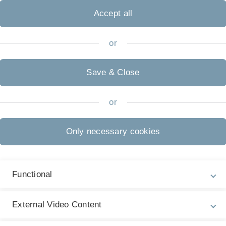
 Physik/Wirtschaftsphysik
Accept all
K
or
F
c
Save & Close
Al
8
or
T
F
Only necessary cookies
M
Functional
External Video Content