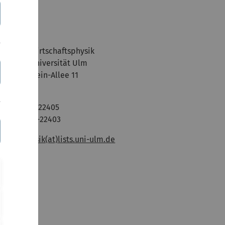
ontakt
S Physik/Wirtschaftsphysik
/o StuVe Universität Ulm
bert-Einstein-Allee 11
9069 Ulm
el: 0731/50-22405
ax: 0731/50-22403
ail:
fs-physik(at)lists.uni-ulm.de