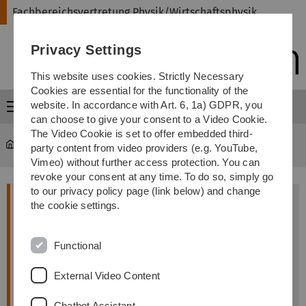
Skip
Skip
Skip
Skip
Fachbereichsvertretung Physik/Wirtschaftsphysik
to
to
to
to
main
content
footer
search
Privacy Settings
navigation
This website uses cookies. Strictly Necessary
Cookies are essential for the functionality of the
website. In accordance with Art. 6, 1a) GDPR, you
Menu
can choose to give your consent to a Video Cookie.
The Video Cookie is set to offer embedded third-
Fachbereichsvertretung Physik/Wirtschaftsphysik
Verein
party content from video providers (e.g. YouTube,
Vimeo) without further access protection. You can
revoke your consent at any time. To do so, simply go
to our privacy policy page (link below) and change
Neue Website der Fachschaft
the cookie settings.
Physik/Wirtschaftsphysik
Wir haben unsere Seite umgezogen. Die neue Seite
Functional
findet Ihr auf
https://stuve.uni-ulm.de/fs-physik/
.
External Video Content
Auf dieser Seite werden die Informationen nicht
mehr aktualisiert. Nutzt also bitte die neue Seite.
Chatbot Assistant