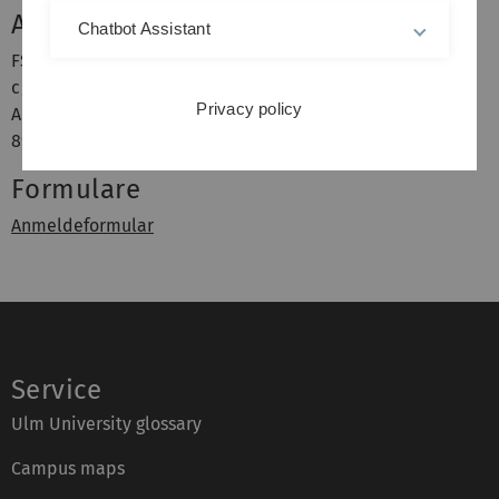
Anschrift
Chatbot Assistant
FS Mathe-Physik e.V.
c/o StuVe
Privacy policy
Albert-Einstein-Allee 11
89081 Ulm
Formulare
Anmeldeformular
Service
Ulm University glossary
Campus maps