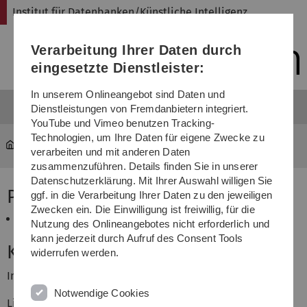
Direkt
Direkt
Direkt
Direkt
Direkt
Institut für Datenbanken/Künstliche Intelligenz
zur
zum
zum
zur
zur
Hauptnavigation
Inhalt
Funktionsmenü
Fußleiste
Suche
Verarbeitung Ihrer Daten durch
(Sprache,
Drucken,
eingesetzte Dienstleister:
Social
Media)
In unserem Onlineangebot sind Daten und
Dienstleistungen von Fremdanbietern integriert.
YouTube und Vimeo benutzen Tracking-
Technologien, um Ihre Daten für eigene Zwecke zu
iui-dbki
...
Projekt
verarbeiten und mit anderen Daten
zusammenzuführen. Details finden Sie in unserer
Datenschutzerklärung. Mit Ihrer Auswahl willigen Sie
Praktikum/Projekt
ggf. in die Verarbeitung Ihrer Daten zu den jeweiligen
Zwecken ein. Die Einwilligung ist freiwillig, für die
Modellierung von komplexen Systemen
Nutzung des Onlineangebotes nicht erforderlich und
kann jederzeit durch Aufruf des Consent Tools
Kontakt
widerrufen werden.
Institut für Datenbanken/Künstliche Intelligenz
Notwendige Cookies
Lise-Meitner-Str. 9, 89081 Ulm