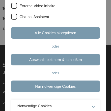
Externe Video Inhalte
Telefon: +49 (0) 731 50 39101
Chatbot Assistent
Telefax: +49 (0) 731 50 39999
Email:
franz-josef.radermacher(at)uni-ulm.de
Alle Cookies akzeptieren
oder
Auswahl speichern & schließen
Service
Universität von A–Z
oder
Lagepläne
Nur notwendige Cookies
Presse
Stellenangebote
Notwendige Cookies