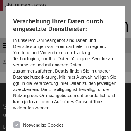
Direkt
Direkt
Direkt
Direkt
Direkt
Abt. Human Factors
zur
zum
zum
zur
zur
Hauptnavigation
Inhalt
Funktionsmenü
Fußleiste
Suche
Verarbeitung Ihrer Daten durch
(Sprache,
Drucken,
eingesetzte Dienstleister:
Social
Media)
In unserem Onlineangebot sind Daten und
Menü
Dienstleistungen von Fremdanbietern integriert.
YouTube und Vimeo benutzen Tracking-
Technologien, um Ihre Daten für eigene Zwecke zu
Abt. Human Factors
Team
verarbeiten und mit anderen Daten
zusammenzuführen. Details finden Sie in unserer
Datenschutzerklärung. Mit Ihrer Auswahl willigen Sie
ggf. in die Verarbeitung Ihrer Daten zu den jeweiligen
Zwecken ein. Die Einwilligung ist freiwillig, für die
Nutzung des Onlineangebotes nicht erforderlich und
kann jederzeit durch Aufruf des Consent Tools
Service
widerrufen werden.
Universität von A–Z
Notwendige Cookies
Lagepläne