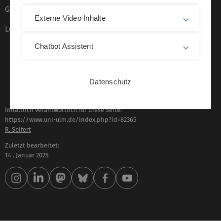
Gebärdensprache
Externe Video Inhalte
Leichte Sprache
Chatbot Assistent
Datenschutz
Inhaltlich verantwortlich für diese Seite:
https://www.uni-ulm.de/index.php?id=82365
R. Seifert
Zuletzt bearbeitet:
14 . Januar 2025