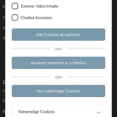
Externe Video Inhalte
Presse
Stellenangebote
Chatbot Assistent
Veranstaltungskalender
Alle Cookies akzeptieren
Telefonverzeichnis
oder
Auswahl speichern & schließen
oder
Rechtliche Hinweise
Impressum
Nur notwendige Cookies
Datenschutz
Barrierefreiheit
Notwendige Cookies