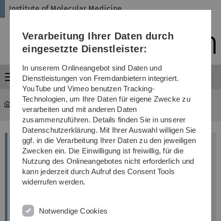
Direkt
Direkt
Direkt
Direkt
Direkt
Institute of Molecular Medicine
zur
zum
zum
zur
zur
Hauptnavigation
Inhalt
Funktionsmenü
Fußleiste
Suche
Verarbeitung Ihrer Daten durch
(Sprache,
Drucken,
eingesetzte Dienstleister:
Social
Media)
In unserem Onlineangebot sind Daten und
Menü
Dienstleistungen von Fremdanbietern integriert.
YouTube und Vimeo benutzen Tracking-
Technologien, um Ihre Daten für eigene Zwecke zu
instmolmed2
verarbeiten und mit anderen Daten
zusammenzuführen. Details finden Sie in unserer
Datenschutzerklärung. Mit Ihrer Auswahl willigen Sie
ggf. in die Verarbeitung Ihrer Daten zu den jeweiligen
Zwecken ein. Die Einwilligung ist freiwillig, für die
Nutzung des Onlineangebotes nicht erforderlich und
kann jederzeit durch Aufruf des Consent Tools
widerrufen werden.
Notwendige Cookies