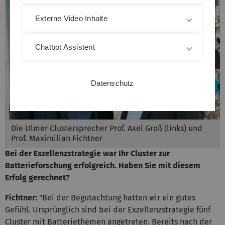
Externe Video Inhalte
Chatbot Assistent
Datenschutz
Die Ulmer Clustersprecher Prof. Axel Groß (links) und
Prof. Maximilian Fichtner
Bei der Exzellenzstrategie war Ihr Cluster zur
Batterieforschung erfolgreich. Haben Sie mit diesem
Erfolg gerechnet?
Fichtner:
"Bei der Begutachtung hatten wir ein gutes
Gefühl. Ursprünglich sind bei der Exzellenzstrategie fünf
Cluster mit Batteriethemen angetreten. Bereits nach der