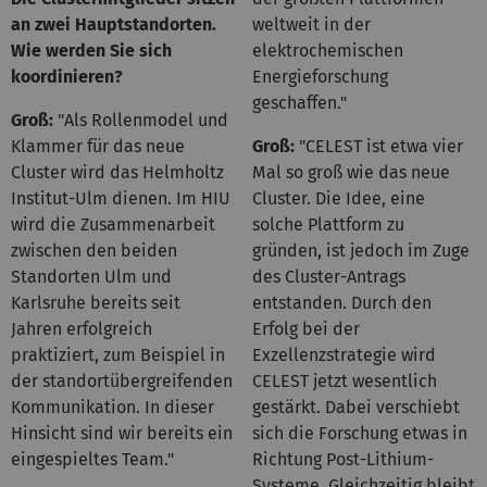
an zwei Hauptstandorten.
weltweit in der
Wie werden Sie sich
elektrochemischen
koordinieren?
Energieforschung
geschaffen."
Groß:
"Als Rollenmodel und
Klammer für das neue
Groß:
"CELEST ist etwa vier
Cluster wird das Helmholtz
Mal so groß wie das neue
Institut-Ulm dienen. Im HIU
Cluster. Die Idee, eine
wird die Zusammenarbeit
solche Plattform zu
zwischen den beiden
gründen, ist jedoch im Zuge
Standorten Ulm und
des Cluster-Antrags
Karlsruhe bereits seit
entstanden. Durch den
Jahren erfolgreich
Erfolg bei der
praktiziert, zum Beispiel in
Exzellenzstrategie wird
der standortübergreifenden
CELEST jetzt wesentlich
Kommunikation. In dieser
gestärkt. Dabei verschiebt
Hinsicht sind wir bereits ein
sich die Forschung etwas in
eingespieltes Team."
Richtung Post-Lithium-
Systeme. Gleichzeitig bleibt