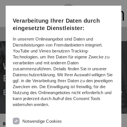
Direkt
Direkt
Direkt
Direkt
Direkt
zur
zum
zum
zur
zur
Hauptnavigation
Inhalt
Funktionsmenü
Fußleiste
Suche
Verarbeitung Ihrer Daten durch
(Sprache,
Drucken,
eingesetzte Dienstleister:
Social
Media)
In unserem Onlineangebot sind Daten und
Dienstleistungen von Fremdanbietern integriert.
YouTube und Vimeo benutzen Tracking-
Technologien, um Ihre Daten für eigene Zwecke zu
verarbeiten und mit anderen Daten
Wir sind ex­zel­lent in der
zusammenzuführen. Details finden Sie in unserer
Datenschutzerklärung. Mit Ihrer Auswahl willigen Sie
Bat­te­rie­for­schung!
ggf. in die Verarbeitung Ihrer Daten zu den jeweiligen
Zwecken ein. Die Einwilligung ist freiwillig, für die
Erfolg bei der Exzellenzstrategie
Nutzung des Onlineangebotes nicht erforderlich und
kann jederzeit durch Aufruf des Consent Tools
widerrufen werden.
Notwendige Cookies
Bei der Exzellenzstrategie war die Universität Ulm