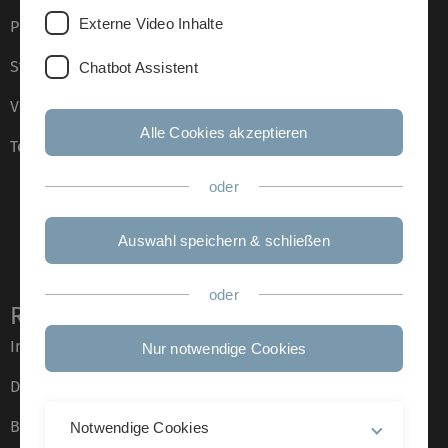
Externe Video Inhalte
Presse
Stellenangebote
Chatbot Assistent
Veranstaltungskalender
Alle Cookies akzeptieren
Telefonverzeichnis
oder
Auswahl speichern & schließen
oder
Rechtliche Hinweise
Impressum
Nur notwendige Cookies
Datenschutz
Barrierefreiheit
Notwendige Cookies