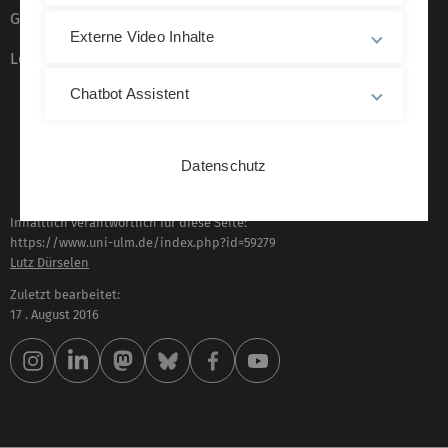
Gebärdensprache
Externe Video Inhalte
Leichte Sprache
Chatbot Assistent
Datenschutz
Inhaltlich verantwortlich für diese Seite:
https://www.uni-ulm.de/index.php?id=59279
Lutz Dürselen
Zuletzt bearbeitet:
17 . August 2016