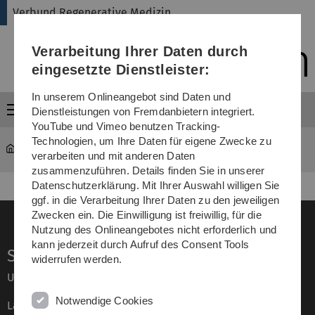
Direkt
Direkt
Direkt
Direkt
Direkt
Verbund Regenerative Medizin
zur
zum
zum
zur
zur
Hauptnavigation
Inhalt
Funktionsmenü
Fußleiste
Suche
Verarbeitung Ihrer Daten durch
(Sprache,
Drucken,
eingesetzte Dienstleister:
Social
Media)
In unserem Onlineangebot sind Daten und
Menü
Dienstleistungen von Fremdanbietern integriert.
YouTube und Vimeo benutzen Tracking-
Technologien, um Ihre Daten für eigene Zwecke zu
Verbund Regenerative Medizin
Verbund BWK- Uni Ulm
verarbeiten und mit anderen Daten
zusammenzuführen. Details finden Sie in unserer
Datenschutzerklärung. Mit Ihrer Auswahl willigen Sie
ggf. in die Verarbeitung Ihrer Daten zu den jeweiligen
Zwecken ein. Die Einwilligung ist freiwillig, für die
Nutzung des Onlineangebotes nicht erforderlich und
kann jederzeit durch Aufruf des Consent Tools
Service
widerrufen werden.
Universität von A–Z
Notwendige Cookies
Lagepläne