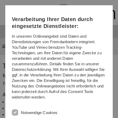
Direkt
Direkt
Direkt
Direkt
Direkt
zur
zum
zum
zur
zur
Hauptnavigation
Inhalt
Funktionsmenü
Fußleiste
Suche
Verarbeitung Ihrer Daten durch
(Sprache,
Drucken,
eingesetzte Dienstleister:
Social
Media)
In unserem Onlineangebot sind Daten und
Dienstleistungen von Fremdanbietern integriert.
Team 2015
Thomas Wodtko
YouTube und Vimeo benutzen Tracking-
Technologien, um Ihre Daten für eigene Zwecke zu
verarbeiten und mit anderen Daten
zusammenzuführen. Details finden Sie in unserer
Thomas Wodtko
Datenschutzerklärung. Mit Ihrer Auswahl willigen Sie
Name
ggf. in die Verarbeitung Ihrer Daten zu den jeweiligen
Zwecken ein. Die Einwilligung ist freiwillig, für die
Thomas Wodtko
Nutzung des Onlineangebotes nicht erforderlich und
kann jederzeit durch Aufruf des Consent Tools
Aufgabenbereich
widerrufen werden.
Sensorplatine
Inkrementalgeber
Notwendige Cookies
Präsentation