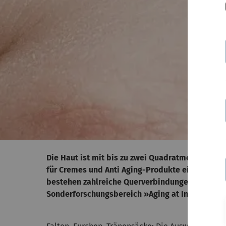
Die Haut ist mit bis zu zwei Quadratmetern Flä
für Cremes und Anti Aging-Produkte ein kleines 
bestehen zahlreiche Querverbindungen zum Zust
Sonderforschungsbereich »Aging at Interfaces« 