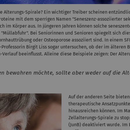
ie Alterungs-Spirale? Ein wichtiger Treiber scheinen entzündl
roteine mit dem sperrigen Namen "Seneszenz-assoziierter sek
sich im Körper aus. In jüngeren Jahren können solche senesz
e "Müllabfuhr". Bei Seniorinnen und Senioren spiegelt sich d
Hornhauttrübung oder Osteoporose assoziiert sind. In einem SF
Professorin Birgit Liss sogar untersuchen, ob der im ältere
Verlauf beeinflusst. Alleine diese Beispiele zeigen: Der Alteru
en bewahren möchte, sollte aber weder auf die Al
Auf der anderen Seite bieten
therapeutische Ansatzpunkte
hinausreichen können. Im Mau
Zellalterungs-Spirale zu sto
(JunB) deaktiviert wurde. Im