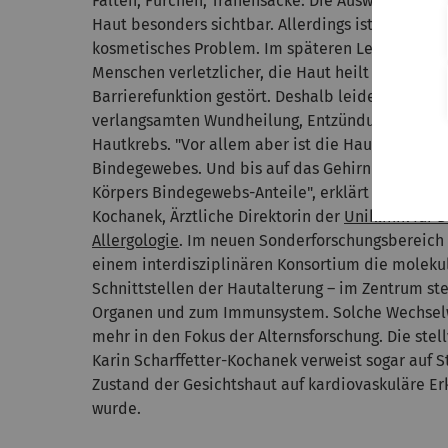
Falten, Furchen, Tränensäcke: Die Auswirkungen 
Haut besonders sichtbar. Allerdings ist die Haut
kosmetisches Problem. Im späteren Leben wird d
Menschen verletzlicher, die Haut heilt schlechter
Barrierefunktion gestört. Deshalb leiden ältere
verlangsamten Wundheilung, Entzündungen oder
Hautkrebs. "Vor allem aber ist die Hautalterung 
Bindegewebes. Und bis auf das Gehirn haben al
Körpers Bindegewebs-Anteile", erklärt Professorin
Kochanek, Ärztliche Direktorin der
Uniklinik für
Allergologie
. Im neuen Sonderforschungsbereich 
einem interdisziplinären Konsortium die moleku
Schnittstellen der Hautalterung – im Zentrum s
Organen und zum Immunsystem. Solche Wechsel
mehr in den Fokus der Alternsforschung. Die ste
Karin Scharffetter-Kochanek verweist sogar auf 
Zustand der Gesichtshaut auf kardiovaskuläre E
wurde.