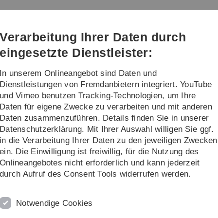
Direkt
Direkt
Direkt
Direkt
Direkt
zur
zum
zum
zur
zur
Hauptnavigation
Inhalt
Funktionsmenü
Fußleiste
Suche
Verarbeitung Ihrer Daten durch
(Sprache,
Drucken,
eingesetzte Dienstleister:
Social
Media)
In unserem Onlineangebot sind Daten und
Dienstleistungen von Fremdanbietern integriert. YouTube
und Vimeo benutzen Tracking-Technologien, um Ihre
Daten für eigene Zwecke zu verarbeiten und mit anderen
Daten zusammenzuführen. Details finden Sie in unserer
Datenschutzerklärung. Mit Ihrer Auswahl willigen Sie ggf.
in die Verarbeitung Ihrer Daten zu den jeweiligen Zwecken
ein. Die Einwilligung ist freiwillig, für die Nutzung des
Die Haut
Onlineangebotes nicht erforderlich und kann jederzeit
durch Aufruf des Consent Tools widerrufen werden.
Alterung
Notwendige Cookies