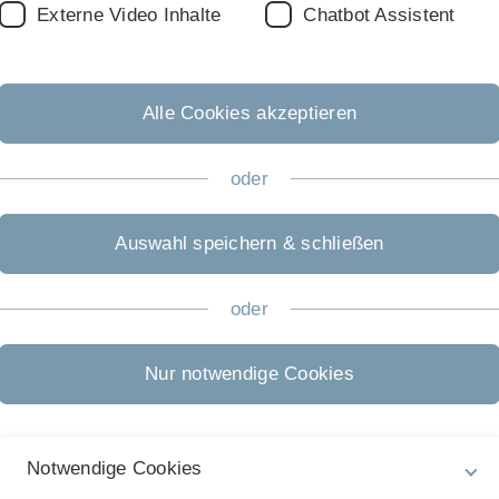
Externe Video Inhalte
Chatbot Assistent
SFB unter
Querverbi
Alle Cookies akzeptieren
Organen 
oder
Auswahl speichern & schließen
oder
che das größte Einzelorgan des Menschen. Sie prägt unser äuß
Nur notwendige Cookies
Vermögen ausgegeben wird. Dabei sind Falten nur die offensi
and von Gefäßen, Knochen oder etwa der Leber. Diese Schnit
untersucht.
Notwendige Cookies