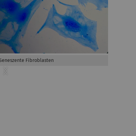
Seneszente Fibroblasten
Previous
Next