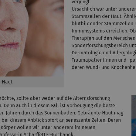
verjüngt.
Ursächlich war unter andere
Stammzellen der Haut. Ähnlic
blutbildender Stammzellen u
Immunsystems erreichen. Ob 
Therapien auf den Menschen 
Sonderforschungsbereich unte
Dermatologie und Allergologi
Traumapatientinnen und -pa
deren Wund- und Knochenhei
r Haut
öchte, sollte aber weder auf die Alternsforschung
n. Denn auch in diesem Fall ist Vorbeugung die beste
eren Jahren durch das Sonnenbaden. Gebräunte Haut mag
 bei diesem Anblick sofort an seneszente Zellen. Deren
Körper wollen wir unter anderem im neuen
rofessorin Scharffetter-Kochanek.