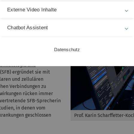
des Alterns werden an der
alterung mehr als nur ein
Externe Video Inhalte
as größte Organ des
 und häufig ist die
Chatbot Assistent
 Menschen vermehrt an einer
 verschiedenen Formen von
auch die Alterung des
Datenschutz
le Organe des menschlichen
 Karin Scharffetter-
 Dermatologie und
(SFB) ergründet sie mit
laren und zellulären
tehen Verbindungen zu
wirkungen rücken immer
llvertretende SFB-Sprecherin
Studien, in denen vom
rkrankungen geschlossen
Prof. Karin Scharffetter-Ko