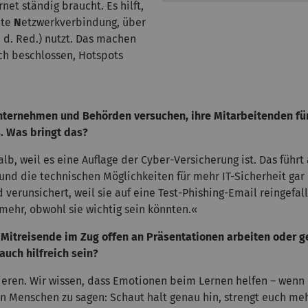
net ständig braucht. Es hilft,
ate
N
etzwerkverbindung, über
 d. Red.) nutzt. Das machen
ch beschlossen, Hotspots
 Unternehmen und Behörden versuchen, ihre Mitarbeitenden für
. Was bringt das?
, weil es eine Auflage der Cyber-Versicherung ist. Das führt
und die technischen Möglichkeiten für mehr IT-Sicherheit ga
ind verunsichert, weil sie auf eine Test-Phishing-Email reinge
 mehr, obwohl sie wichtig sein könnten.«
s Mitreisende im Zug offen an Präsentationen arbeiten oder ge
auch hilfreich sein?
ieren. Wir wissen, dass Emotionen beim Lernen helfen – wenn e
den Menschen zu sagen: Schaut halt genau hin, strengt euch meh