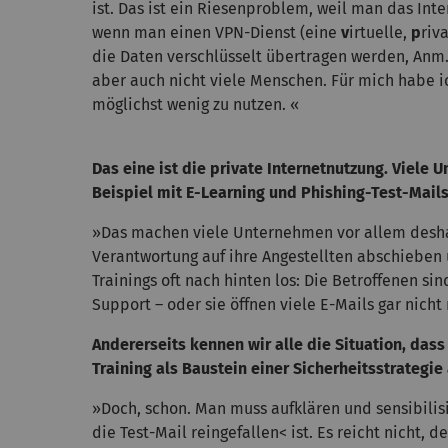
ist. Das ist ein Riesenproblem, weil man das Inter
wenn man einen VPN-Dienst (eine
v
irtuelle,
p
riv
die Daten verschlüsselt übertragen werden, Anm.
aber auch nicht viele Menschen. Für mich habe i
möglichst wenig zu nutzen. «
Das eine ist die private Internetnutzung. Viele
Beispiel mit E-Learning und Phishing-Test-Mails
»Das machen viele Unternehmen vor allem deshalb
Verantwortung auf ihre Angestellten abschieben 
Trainings oft nach hinten los: Die Betroffenen s
Support – oder sie öffnen viele E-Mails gar nicht
Andererseits kennen wir alle die Situation, das
Training als Baustein einer Sicherheitsstrategie 
»Doch, schon. Man muss aufklären und sensibilis
die Test-Mail reingefallen< ist. Es reicht nicht, 