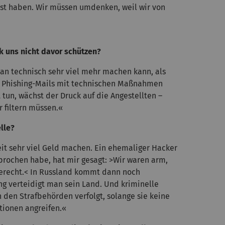
asst haben. Wir müssen umdenken, weil wir von
k uns nicht davor schützen?
 man technisch sehr viel mehr machen kann, als
a Phishing-Mails mit technischen Maßnahmen
t tun, wächst der Druck auf die Angestellten –
r filtern müssen.«
lle?
it sehr viel Geld machen. Ein ehemaliger Hacker
prochen habe, hat mir gesagt: >Wir waren arm,
gerecht.< In Russland kommt dann noch
ng verteidigt man sein Land. Und kriminelle
 den Strafbehörden verfolgt, solange sie keine
utionen angreifen.«