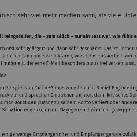
chnisch sehr viel mehr machen kann, als viele Un
 reingefallen, die – zum Glück – nur ein Test war. Wie fühlt e
mich erst sehr geärgert und dann sehr geschämt. Das ist Lernen 
t kann. Ich kann mir zwar erklären, wieso das passiert ist: w
l mitspielt, der eine E-Mail besonders plausibel wirken lässt, h
in?
 Beispiel von Online-Shops vor allem mit Social Engineering
ruck auf und sprechen Emotionen an, weil dann kritisches Den
ss man sonst den Zugang zu seinem Konto verliert oder ander
r Situation rauszukommen. Dagegen sind wir nicht gewappnet
n einige wenige Empfängerinnen und Empfänger gerade zufällig 