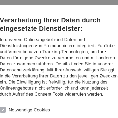
Direkt
Direkt
Direkt
Direkt
Direkt
zur
zum
zum
zur
zur
Hauptnavigation
Inhalt
Funktionsmenü
Fußleiste
Suche
Verarbeitung Ihrer Daten durch
(Sprache,
Drucken,
eingesetzte Dienstleister:
Social
Media)
In unserem Onlineangebot sind Daten und
Dienstleistungen von Fremdanbietern integriert. YouTube
und Vimeo benutzen Tracking-Technologien, um Ihre
Daten für eigene Zwecke zu verarbeiten und mit anderen
Daten zusammenzuführen. Details finden Sie in unserer
Datenschutzerklärung. Mit Ihrer Auswahl willigen Sie ggf.
in die Verarbeitung Ihrer Daten zu den jeweiligen Zwecken
ein. Die Einwilligung ist freiwillig, für die Nutzung des
»Univers
Onlineangebotes nicht erforderlich und kann jederzeit
durch Aufruf des Consent Tools widerrufen werden.
Spionage
Notwendige Cookies