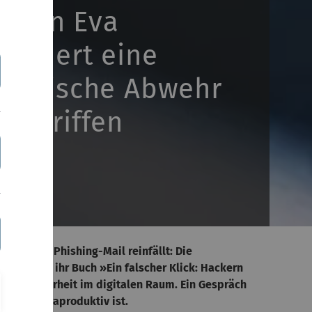
listin Eva
fordert eine
echnische Abwehr
Angriffen
h auf eine Phishing-Mail reinfällt: Die
r erschien ihr Buch »Ein falscher Klick: Hackern
sere Sicherheit im digitalen Raum. Ein Gespräch
her kontraproduktiv ist.