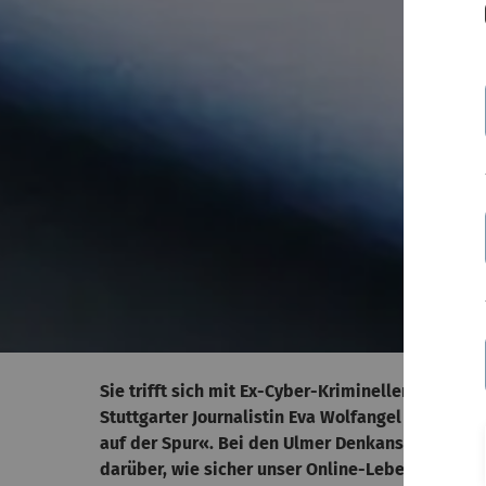
Sie trifft sich mit Ex-Cyber-Kriminellen, um zu e
Stuttgarter Journalistin Eva Wolfangel ist ausge
auf der Spur«. Bei den Ulmer Denkanstößen hiel
darüber, wie sicher unser Online-Leben ist, w