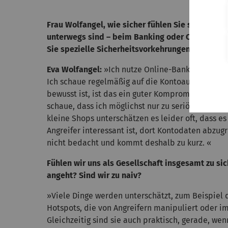
Frau Wolfangel, wie sicher fühlen Sie sich, wenn 
unterwegs sind – beim Banking oder Online-Sho
Sie spezielle Sicherheitsvorkehrungen?
Eva Wolfangel:
»Ich nutze Online-Banking schon a
Ich schaue regelmäßig auf die Kontoauszüge. We
bewusst ist, ist das ein guter Kompromiss – aufm
schaue, dass ich möglichst nur zu seriösen Onli
kleine Shops unterschätzen es leider oft, dass es
Angreifer interessant ist, dort Kontodaten abzugr
nicht bedacht und kommt deshalb zu kurz. «
Fühlen wir uns als Gesellschaft insgesamt zu sic
angeht? Sind wir zu naiv?
»Viele Dinge werden unterschätzt, zum Beispiel d
Hotspots, die von Angreifern manipuliert oder im
Gleichzeitig sind sie auch praktisch, gerade, w