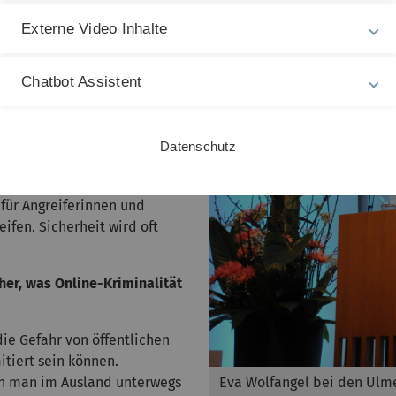
Externe Video Inhalte
Sie im Alltag im Internet
pping zum Beispiel? Treffen
Chatbot Assistent
uch, aber ich bin vorsichtig.
nn man sich der Gefahren
Datenschutz
erksam zu sein. Und ich
ne-Händlern gehe. Vor allem
 für Angreiferinnen und
eifen. Sicherheit wird oft
her, was Online-Kriminalität
ie Gefahr von öffentlichen
itiert sein können.
Eva Wolfangel bei den Ulm
enn man im Ausland unterwegs