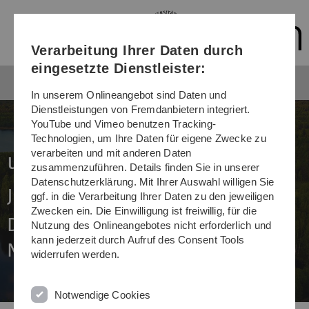
Direkt
Direkt
Direkt
Direkt
Direkt
zur
zum
zum
zur
zur
Hauptnavigation
Inhalt
Funktionsmenü
Fußleiste
Suche
Verarbeitung Ihrer Daten durch
(Sprache,
Drucken,
eingesetzte Dienstleister:
Social
Media)
In unserem Onlineangebot sind Daten und
Dienstleistungen von Fremdanbietern integriert.
YouTube und Vimeo benutzen Tracking-
Technologien, um Ihre Daten für eigene Zwecke zu
verarbeiten und mit anderen Daten
uni ulm intern Nr. 352
zusammenzuführen. Details finden Sie in unserer
Datenschutzerklärung. Mit Ihrer Auswahl willigen Sie
Juni 2020
ggf. in die Verarbeitung Ihrer Daten zu den jeweiligen
Zwecken ein. Die Einwilligung ist freiwillig, für die
Das Ulmer Universitätsmagazin
Nutzung des Onlineangebotes nicht erforderlich und
kann jederzeit durch Aufruf des Consent Tools
Nr. 352
widerrufen werden.
Notwendige Cookies