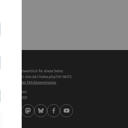
haltlich verantwortlich für diese Seite:
tps://www.uni-ulm.de/index.php?id=36273
schäftstelle der Ethikkommission
letzt bearbeitet:
 . November 2025