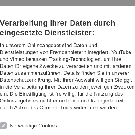
Direkt
Direkt
Direkt
Direkt
Direkt
zur
zum
zum
zur
zur
Hauptnavigation
Inhalt
Funktionsmenü
Fußleiste
Suche
Verarbeitung Ihrer Daten durch
(Sprache,
Drucken,
eingesetzte Dienstleister:
Social
Media)
In unserem Onlineangebot sind Daten und
Formulare
Ethische und rechtliche Gru
Dienstleistungen von Fremdanbietern integriert. YouTube
und Vimeo benutzen Tracking-Technologien, um Ihre
Daten für eigene Zwecke zu verarbeiten und mit anderen
Daten zusammenzuführen. Details finden Sie in unserer
Datenschutzerklärung. Mit Ihrer Auswahl willigen Sie ggf.
Ethikkommission
in die Verarbeitung Ihrer Daten zu den jeweiligen Zwecken
ein. Die Einwilligung ist freiwillig, für die Nutzung des
nlich am ersten Montag im Monat statt. Alle Unterlagen müss
Onlineangebotes nicht erforderlich und kann jederzeit
 und als elektronische Version vorliegen. Nach § 3, Abs. 8 de
durch Aufruf des Consent Tools widerrufen werden.
ien und bestimmten Biomaterialstudien (an bereits asservier
Notwendige Cookies