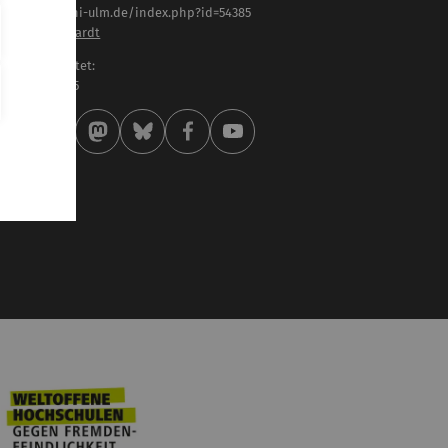
tps://www.uni-ulm.de/index.php?id=54385
ristine Liebhardt
letzt bearbeitet:
 . Februar 2025