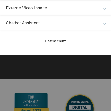
ht
Impressum
Externe Video Inhalte
Ch
Zu
Datenschutz
27
Chatbot Assistent
Barrierefreiheit
Gebärdensprache
Datenschutz
Leichte Sprache