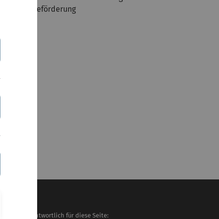
odul 7: Eliteförderung
eitplan
haltlich verantwortlich für diese Seite: