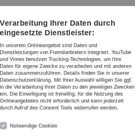
Direkt
Direkt
Direkt
Direkt
Direkt
zur
zum
zum
zur
zur
Hauptnavigation
Inhalt
Funktionsmenü
Fußleiste
Suche
Verarbeitung Ihrer Daten durch
(Sprache,
Drucken,
eingesetzte Dienstleister:
Social
Media)
In unserem Onlineangebot sind Daten und
Hochschuldidaktik
...
Dienstleistungen von Fremdanbietern integriert. YouTube
und Vimeo benutzen Tracking-Technologien, um Ihre
Daten für eigene Zwecke zu verarbeiten und mit anderen
toring
Daten zusammenzuführen. Details finden Sie in unserer
Datenschutzerklärung. Mit Ihrer Auswahl willigen Sie ggf.
nitoring
A
in die Verarbeitung Ihrer Daten zu den jeweiligen Zwecken
ein. Die Einwilligung ist freiwillig, für die Nutzung des
rungen der Studenten sollen in diesem Modul erfasst
M
Onlineangebotes nicht erforderlich und kann jederzeit
M
durch Aufruf des Consent Tools widerrufen werden.
M
emester 2011
statt. Bis Wintersemester 2012/2013 soll
M
plan).
Notwendige Cookies
M
M