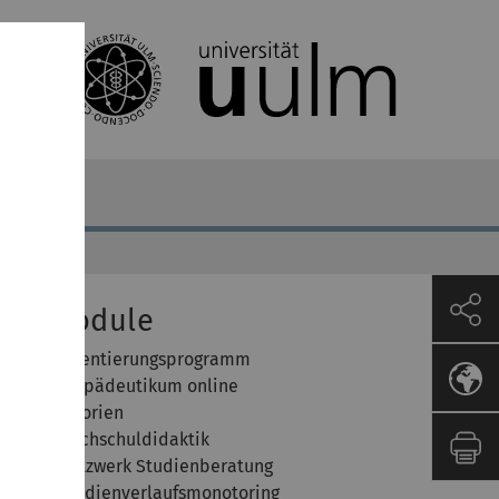
lle Module
odul 1: Orientierungsprogramm
odul 2: Propädeutikum online
odul 3: Tutorien
odul 4: Hochschuldidaktik
odul 5: Netzwerk Studienberatung
odul 6: Studienverlaufsmonotoring