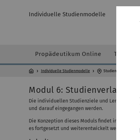
Individuelle Studienmodelle
Propädeutikum Online
Tutorien
Individuelle Studienmodelle
Studienverlaufsmoni
Modul 6: Studienverlaufsmo
Die individuellen Studienziele und Lernorientie
und darauf eingegangen werden.
Die Konzeption dieses Moduls findet im
Sommers
es fortgesetzt und weiterentwickelt werden (Zeit