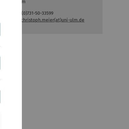
89081 Ulm
Tel.: +49 (0)731-50-33599
E-Mail:
christoph.meier(at)uni-ulm.de