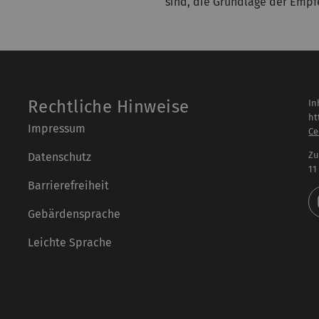
sind, die Grundlage der Empf
Rechtliche Hinweise
In
ht
Impressum
Ce
Zu
Datenschutz
11
Barrierefreiheit
Gebärdensprache
Leichte Sprache