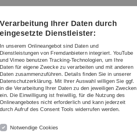
Direkt
Direkt
Direkt
Direkt
Direkt
zur
zum
zum
zur
zur
t
Hauptnavigation
Inhalt
Funktionsmenü
Fußleiste
Suche
Verarbeitung Ihrer Daten durch
(Sprache,
Drucken,
eingesetzte Dienstleister:
Social
Media)
In unserem Onlineangebot sind Daten und
Forschungshighlights
Kontakt
Dienstleistungen von Fremdanbietern integriert. YouTube
und Vimeo benutzen Tracking-Technologien, um Ihre
Daten für eigene Zwecke zu verarbeiten und mit anderen
ätekommission der Universität Ulm (ohne Medizinische Fakultät)
Daten zusammenzuführen. Details finden Sie in unserer
Datenschutzerklärung. Mit Ihrer Auswahl willigen Sie ggf.
niversität (ohne Medizinische Fak
in die Verarbeitung Ihrer Daten zu den jeweiligen Zwecken
ein. Die Einwilligung ist freiwillig, für die Nutzung des
affungswert ab 100.000 Euro ist eine hochschulinterne
Onlineangebotes nicht erforderlich und kann jederzeit
n. Dazu wurde als beratender Ausschuss vom Präsidium
durch Aufruf des Consent Tools widerrufen werden.
 die Gerätekommission kann jederzeit gestellt werden,
er DFG für Großgeräteanträge nach Art 91b.
Notwendige Cookies