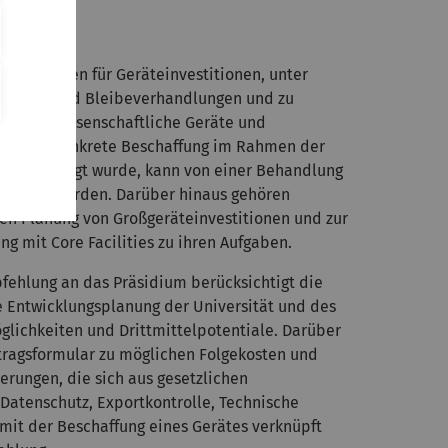
pfehlungen für Geräteinvestitionen, unter
fungs- und Bleibeverhandlungen und zu
linie „Wissenschaftliche Geräte und
Wenn die konkrete Beschaffung im Rahmen der
its zugesagt wurde, kann von einer Behandlung
esehen werden. Darüber hinaus gehören
en Planung von Großgeräteinvestitionen und zur
 mit Core Facilities zu ihren Aufgaben.
pfehlung an das Präsidium berücksichtigt die
 Entwicklungsplanung der Universität und des
lichkeiten und Drittmittelpotentiale. Darüber
tragsformular zu möglichen Folgekosten und
ungen, die sich aus gesetzlichen
atenschutz, Exportkontrolle, Technische
mit der Beschaffung eines Gerätes verknüpft