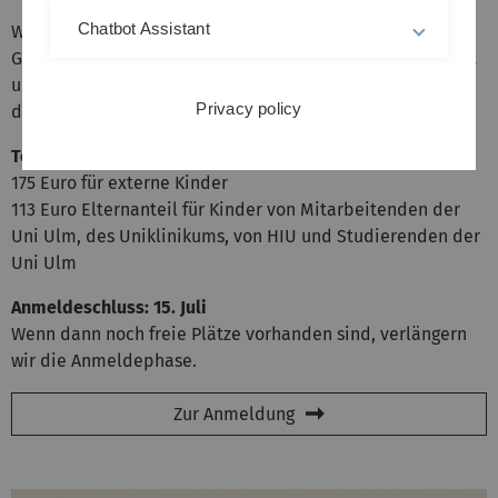
Chatbot Assistant
Wissen war und ist der Schlüssel zum Überleben.
Gemeinsam entdecken wir, wie Vergangenheit, Gegenwart
und deine Zukunft miteinander verbunden sind – und wie
Privacy policy
daraus die Ideen von morgen entstehen.
Teilnahmegebühr
175 Euro für externe Kinder
113 Euro Elternanteil für Kinder von Mitarbeitenden der
Uni Ulm, des Uniklinikums, von HIU und Studierenden der
Uni Ulm
Anmeldeschluss: 15. Juli
Wenn dann noch freie Plätze vorhanden sind, verlängern
wir die Anmeldephase.
Zur Anmeldung