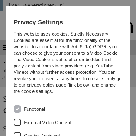
Skip
Skip
Skip
Skip
Ulmer 3-Generationen-Uni
to
to
to
to
main
content
footer
search
Privacy Settings
navigation
This website uses cookies. Strictly Necessary
Cookies are essential for the functionality of the
website. In accordance with Art. 6, 1a) GDPR, you
Menu
can choose to give your consent to a Video Cookie.
The Video Cookie is set to offer embedded third-
party content from video providers (e.g. YouTube,
Ulmer 3-Generationen-Uni - Angebote für Kinder,
Science
Vimeo) without further access protection. You can
Jugendliche und Senioren
Camps
revoke your consent at any time. To do so, simply go
to our privacy policy page (link below) and change
the cookie settings.
Science Camps - In den Ferien
die Universität entdecken
Functional
External Video Content
Spurensuche durch die Jahrtausende
Chatbot Assistant