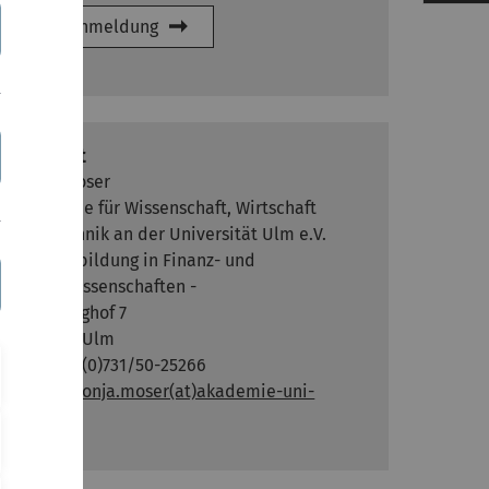
zur Anmeldung
Kontakt
Sonja Moser
Akademie für Wissenschaft, Wirtschaft
und Technik an der Universität Ulm e.V.
- Weiterbildung in Finanz- und
Aktuarwissenschaften -
Oberberghof 7
D-89081 Ulm
Tel.: +49 (0)731/50-25266
E-Mail:
sonja.moser(at)akademie-uni-
ulm.de