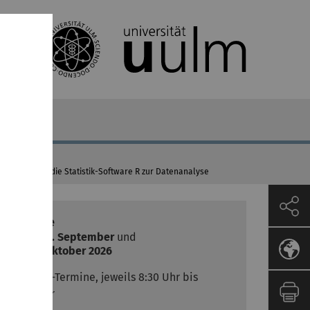
Einführung in die Statistik-Software R zur Datenanalyse
Termine
29./30. September
und
6./7. Oktober 2026
4 Online-Termine, jeweils 8:30 Uhr bis
12:30 Uhr