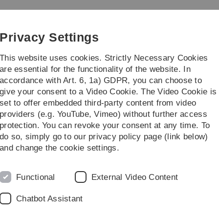
Skip
Skip
Skip
Skip
to
to
to
to
nd Technik
main
content
footer
search
Privacy Settings
navigation
This website uses cookies. Strictly Necessary Cookies
are essential for the functionality of the website. In
accordance with Art. 6, 1a) GDPR, you can choose to
Press releases
give your consent to a Video Cookie. The Video Cookie is
set to offer embedded third-party content from video
providers (e.g. YouTube, Vimeo) without further access
gramm
Finanz- und Aktuarwissenschaften
Workshops und Seminare
protection. You can revoke your consent at any time. To
do so, simply go to our privacy policy page (link below)
and change the cookie settings.
Functional
External Video Content
Chatbot Assistant