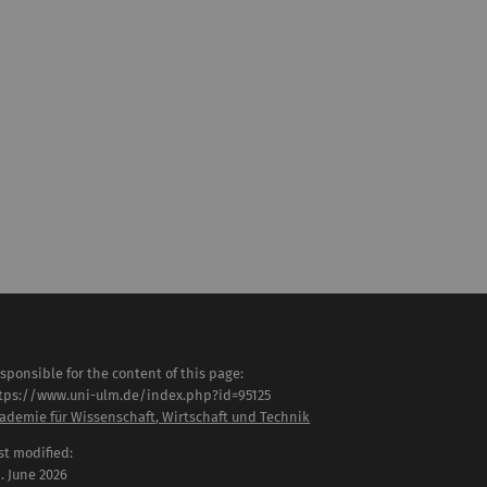
sponsible for the content of this page:
tps://www.uni-ulm.de/index.php?id=95125
ademie für Wissenschaft, Wirtschaft und Technik
st modified:
 . June 2026