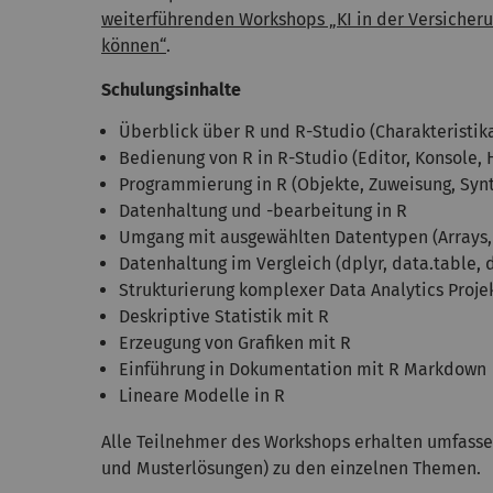
weiterführenden Workshops „KI in der Versicherun
können“
.
Schulungsinhalte
Überblick über R und R-Studio (Charakteristika
Bedienung von R in R-Studio (Editor, Konsole, H
Programmierung in R (Objekte, Zuweisung, Synt
Datenhaltung und -bearbeitung in R
Umgang mit ausgewählten Datentypen (Arrays, 
Datenhaltung im Vergleich (dplyr, data.table,
Strukturierung komplexer Data Analytics Proje
Deskriptive Statistik mit R
Erzeugung von Grafiken mit R
Einführung in Dokumentation mit R Markdown
Lineare Modelle in R
Alle Teilnehmer des Workshops erhalten umfasse
und Musterlösungen) zu den einzelnen Themen.