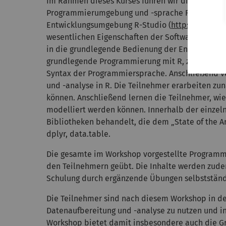
Im Rahmen dieses Kurses führen wir die Teilnehme
Programmierumgebung und -sprache R innerhalb 
Entwicklungsumgebung R-Studio (
https://www.r
wesentlichen Eigenschaften der Software und dis
in die grundlegende Bedienung der Entwicklung
grundlegende Programmierung mit R, z.B. den U
Syntax der Programmiersprache. Anschließend ve
und -analyse in R. Die Teilnehmer erarbeiten zu
können. Anschließend lernen die Teilnehmer, wie 
modelliert werden können. Innerhalb der einzel
Bibliotheken behandelt, die dem „State of the Ar
dplyr, data.table.
Die gesamte im Workshop vorgestellte Programmi
den Teilnehmern geübt. Die Inhalte werden zude
Schulung durch ergänzende Übungen selbstständ
Die Teilnehmer sind nach diesem Workshop in de
Datenaufbereitung und -analyse zu nutzen und i
Workshop bietet damit insbesondere auch die Gr