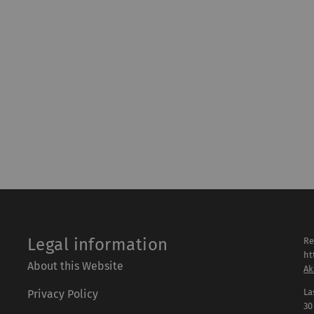
Legal information
Re
ht
About this Website
Ak
La
Privacy Policy
30