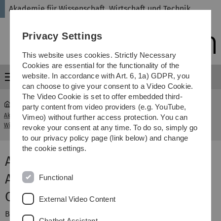
Skip
Skip
Skip
Skip
Akademie für Wissenschaft, Wirtschaft und Technik
to
to
to
to
main
content
footer
search
Privacy Settings
navigation
This website uses cookies. Strictly Necessary
Cookies are essential for the functionality of the
website. In accordance with Art. 6, 1a) GDPR, you
Menu
can choose to give your consent to a Video Cookie.
The Video Cookie is set to offer embedded third-
party content from video providers (e.g. YouTube,
Akademie für Wissenschaft,
Akupunktur und Traditionelle
Vimeo) without further access protection. You can
...
Wirtschaft und Technik
Chinesische Medizin
revoke your consent at any time. To do so, simply go
to our privacy policy page (link below) and change
the cookie settings.
Anmeldung zur Ausbildung
Akupunktur und Traditionelle
Functional
Chinesische Medizin
External Video Content
Bitte füllen Sie im Formular mindestens die mit *
Chatbot Assistant