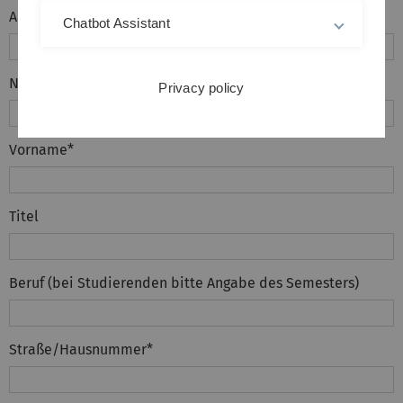
Anrede
*
Chatbot Assistant
Nachname
*
Privacy policy
Vorname
*
Titel
Beruf (bei Studierenden bitte Angabe des Semesters)
Straße/Hausnummer
*