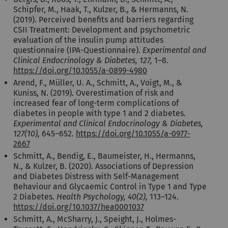
Schipfer, M., Haak, T., Kulzer, B., & Hermanns, N.
(2019). Perceived benefits and barriers regarding
CSII Treatment: Development and psychometric
evaluation of the insulin pump attitudes
questionnaire (IPA-Questionnaire).
Experimental and
Clinical Endocrinology & Diabetes, 127,
1–8.
https://doi.org/10.1055/a-0899-4980
Arend, F., Müller, U. A., Schmitt, A., Voigt, M., &
Kuniss, N. (2019). Overestimation of risk and
increased fear of long-term complications of
diabetes in people with type 1 and 2 diabetes.
Experimental and Clinical Endocrinology & Diabetes,
127(10),
645–652.
https://doi.org/10.1055/a-0977-
2667
Schmitt, A., Bendig, E., Baumeister, H., Hermanns,
N., & Kulzer, B. (2020). Associations of Depression
and Diabetes Distress with Self-Management
Behaviour and Glycaemic Control in Type 1 and Type
2 Diabetes.
Health Psychology, 40(2),
113–124.
https://doi.org/10.1037/hea0001037
Schmitt, A., McSharry, J., Speight, J., Holmes-