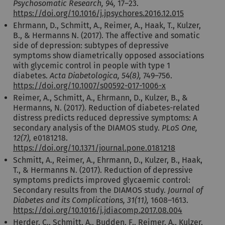
Psychosomatic Research, 94,
17–23.
https://doi.org/10.1016/j.jpsychores.2016.12.015
Ehrmann, D., Schmitt, A., Reimer, A., Haak, T., Kulzer,
B., & Hermanns N. (2017). The affective and somatic
side of depression: subtypes of depressive
symptoms show diametrically opposed associations
with glycemic control in people with type 1
diabetes.
Acta Diabetologica, 54(8),
749–756.
https://doi.org/10.1007/s00592-017-1006-x
Reimer, A., Schmitt, A., Ehrmann, D., Kulzer, B., &
Hermanns, N. (2017). Reduction of diabetes-related
distress predicts reduced depressive symptoms: A
secondary analysis of the DIAMOS study.
PLoS One,
12(7),
e0181218.
https://doi.org/10.1371/journal.pone.0181218
Schmitt, A., Reimer, A., Ehrmann, D., Kulzer, B., Haak,
T., & Hermanns N. (2017). Reduction of depressive
symptoms predicts improved glycaemic control:
Secondary results from the DIAMOS study.
Journal of
Diabetes and its Complications, 31(11),
1608–1613.
https://doi.org/10.1016/j.jdiacomp.2017.08.004
Herder, C., Schmitt, A., Budden, F., Reimer, A., Kulzer,