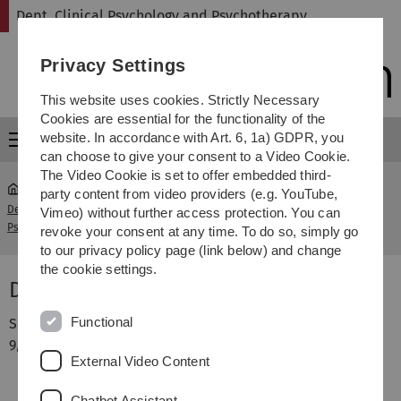
Skip
Skip
Skip
Skip
Dept. Clinical Psychology and Psychotherapy
to
to
to
to
main
content
footer
search
Privacy Settings
navigation
This website uses cookies. Strictly Necessary
Cookies are essential for the functionality of the
website. In accordance with Art. 6, 1a) GDPR, you
Menu
can choose to give your consent to a Video Cookie.
The Video Cookie is set to offer embedded third-
party content from video providers (e.g. YouTube,
Dept. Clinical Psychology and
Andreas
Vimeo) without further access protection. You can
...
Psychotherapy
Schmitt
revoke your consent at any time. To do so, simply go
to our privacy policy page (link below) and change
the cookie settings.
Dr. Andreas Schmitt, Dipl.-Psych.
Functional
Seit
Gastwissenschaftler am Institut für
9/2016
Psychologie und Pädagogik, Abteilung für
External Video Content
Klinische Psychologie und Psychotherapie, der
Universität Ulm
Chatbot Assistant