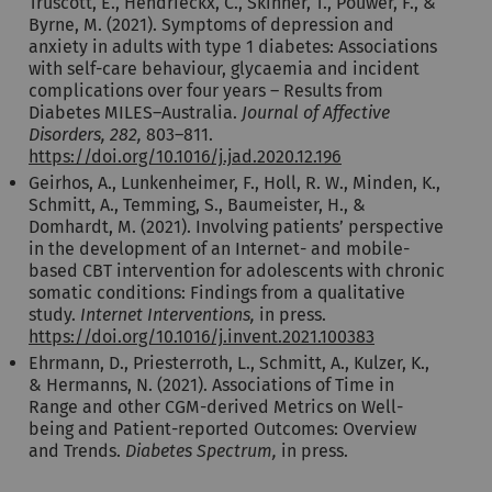
Truscott, E., Hendrieckx, C., Skinner, T., Pouwer, F., &
Byrne, M. (2021). Symptoms of depression and
anxiety in adults with type 1 diabetes: Associations
with self-care behaviour, glycaemia and incident
complications over four years – Results from
Diabetes MILES–Australia.
Journal of Affective
Disorders, 282,
803–811.
https://doi.org/10.1016/j.jad.2020.12.196
Geirhos, A., Lunkenheimer, F., Holl, R. W., Minden, K.,
Schmitt, A., Temming, S., Baumeister, H., &
Domhardt, M. (2021). Involving patients’ perspective
in the development of an Internet- and mobile-
based CBT intervention for adolescents with chronic
somatic conditions: Findings from a qualitative
study.
Internet Interventions,
in press.
https://doi.org/10.1016/j.invent.2021.100383
Ehrmann, D., Priesterroth, L., Schmitt, A., Kulzer, K.,
& Hermanns, N. (2021). Associations of Time in
Range and other CGM-derived Metrics on Well-
being and Patient-reported Outcomes: Overview
and Trends.
Diabetes Spectrum,
in press.