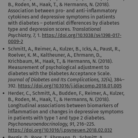
B., Roden, M., Haak, T., & Hermanns, N. (2018).
Association between pro- and anti-inflammatory
cytokines and depressive symptoms in patients
with diabetes – potential differences by diabetes
type and depression scores.
Translational
Psychiatry, 7,
1.
https://doi.org/10.1038/s41398-017-
0009-2
Schmitt, A., Reimer, A., Kulzer, B., Icks, A., Paust, R.,
Roelver, K. M., Kaltheuner, A., Ehrmann, D.,
Krichbaum, M., Haak, T., & Hermanns, N. (2018).
Measurement of psychological adjustment to
diabetes with the Diabetes Acceptance Scale.
Journal of Diabetes and Its Complications, 32(4),
384–
392.
https://doi.org/10.1016/j.jdiacomp.2018.01.005
Herder, C., Schmitt, A., Budden, F., Reimer, A., Kulzer,
B., Roden, M., Haak, T., & Hermanns, N. (2018).
Longitudinal associations between biomarkers of
inflammation and changes in depressive symptoms
in patients with type 1 and type 2 diabetes.
Psychoneuroendocrinology, 91,
216–225.
https://doi.org/10.1016/j.psyneuen.2018.02.032
Bergis, D., Roos, T., Ehrmann, D., Schmitt, A.,