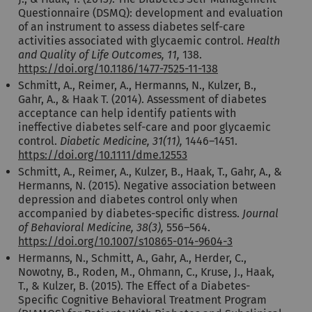
Questionnaire (DSMQ): development and evaluation
of an instrument to assess diabetes self-care
activities associated with glycaemic control.
Health
and Quality of Life Outcomes, 11,
138.
https://doi.org/10.1186/1477-7525-11-138
Schmitt, A., Reimer, A., Hermanns, N., Kulzer, B.,
Gahr, A., & Haak T. (2014). Assessment of diabetes
acceptance can help identify patients with
ineffective diabetes self-care and poor glycaemic
control.
Diabetic Medicine, 31(11),
1446–1451.
https://doi.org/10.1111/dme.12553
Schmitt, A., Reimer, A., Kulzer, B., Haak, T., Gahr, A., &
Hermanns, N. (2015). Negative association between
depression and diabetes control only when
accompanied by diabetes-specific distress.
Journal
of Behavioral Medicine, 38(3),
556–564.
https://doi.org/10.1007/s10865-014-9604-3
Hermanns, N., Schmitt, A., Gahr, A., Herder, C.,
Nowotny, B., Roden, M., Ohmann, C., Kruse, J., Haak,
T., & Kulzer, B. (2015). The Effect of a Diabetes-
Specific Cognitive Behavioral Treatment Program