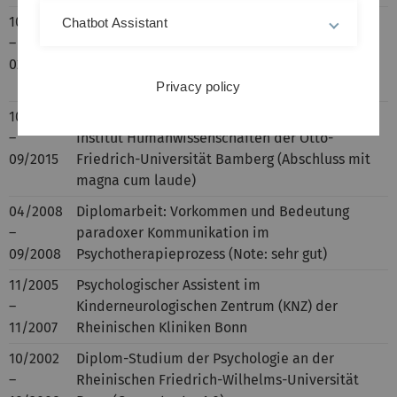
10/2012
Doktorarbeit: Prävalenzen, Risikofaktoren und
Chatbot Assistant
–
negative Auswirkungen depressiver Störungen
02/2015
bei Diabetes mellitus (benotet mit magna
cum laude)
Privacy policy
10/2012
Promotionsstudium im Fach Psychologie am
–
Institut Humanwissenschaften der Otto-
09/2015
Friedrich-Universität Bamberg (Abschluss mit
magna cum laude)
04/2008
Diplomarbeit: Vorkommen und Bedeutung
–
paradoxer Kommunikation im
09/2008
Psychotherapieprozess (Note: sehr gut)
11/2005
Psychologischer Assistent im
–
Kinderneurologischen Zentrum (KNZ) der
11/2007
Rheinischen Kliniken Bonn
10/2002
Diplom-Studium der Psychologie an der
–
Rheinischen Friedrich-Wilhelms-Universität