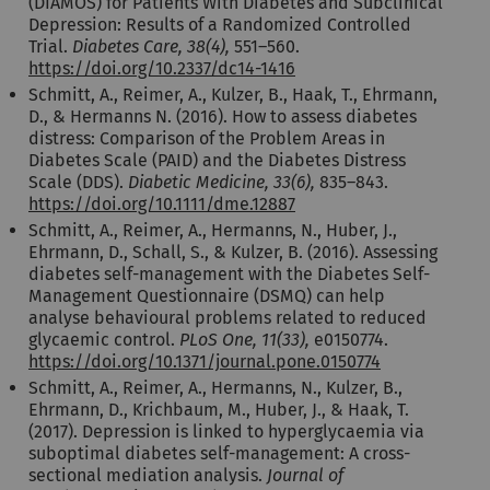
(DIAMOS) for Patients With Diabetes and Subclinical
Depression: Results of a Randomized Controlled
Trial.
Diabetes Care, 38(4),
551–560.
https://doi.org/10.2337/dc14-1416
Schmitt, A., Reimer, A., Kulzer, B., Haak, T., Ehrmann,
D., & Hermanns N. (2016). How to assess diabetes
distress: Comparison of the Problem Areas in
Diabetes Scale (PAID) and the Diabetes Distress
Scale (DDS).
Diabetic Medicine, 33(6),
835–843.
https://doi.org/10.1111/dme.12887
Schmitt, A., Reimer, A., Hermanns, N., Huber, J.,
Ehrmann, D., Schall, S., & Kulzer, B. (2016). Assessing
diabetes self-management with the Diabetes Self-
Management Questionnaire (DSMQ) can help
analyse behavioural problems related to reduced
glycaemic control.
PLoS One, 11(33),
e0150774.
https://doi.org/10.1371/journal.pone.0150774
Schmitt, A., Reimer, A., Hermanns, N., Kulzer, B.,
Ehrmann, D., Krichbaum, M., Huber, J., & Haak, T.
(2017). Depression is linked to hyperglycaemia via
suboptimal diabetes self-management: A cross-
sectional mediation analysis.
Journal of