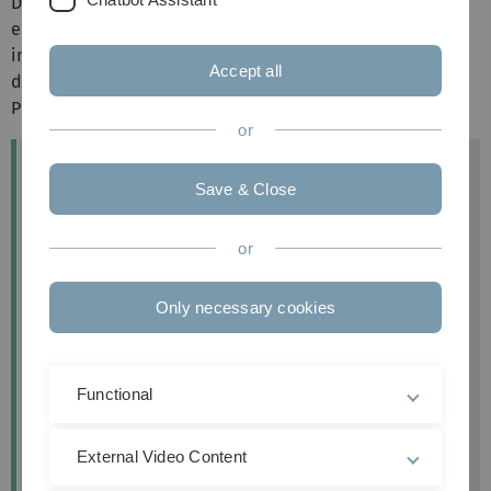
Design Workshop und Realexperiment. Zudem sind die
einzelnen Unterrichtseinheiten jeder Bildungseinheit
in interaktiver, tabellarischer Darstellung verfügbar, so
Accept all
dass ein direkter Zugriff auf alle zur Verfügung stehenden
Präsentationen und Unterrichtsmaterialien möglich ist.
or
Save & Close
or
Only necessary cookies
Functional
External Video Content