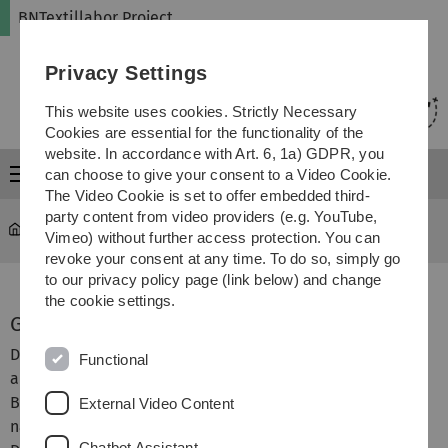
Skip
Skip
Skip
Skip
BNTextillabor Project
to
to
to
to
main
content
footer
search
Privacy Settings
navigation
This website uses cookies. Strictly Necessary
Cookies are essential for the functionality of the
website. In accordance with Art. 6, 1a) GDPR, you
Menu
can choose to give your consent to a Video Cookie.
The Video Cookie is set to offer embedded third-
party content from video providers (e.g. YouTube,
bntextillabor
...
Guidebook
Vimeo) without further access protection. You can
revoke your consent at any time. To do so, simply go
to our privacy policy page (link below) and change
the cookie settings.
Guidebook BNTextillabor
Das
Guidebook BNTextillabor
enthält
Functional
ausführliche Hintergrundinformationen zum
Bildungskonzept, zu den Kompetenzen der Bildung für
External Video Content
nachhaltige Entwicklung sowie den Methoden Co-
Chatbot Assistant