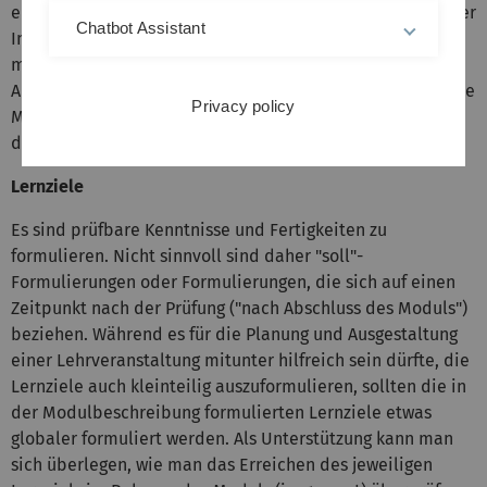
ermöglicht zum Beispiel die Formulierung "Anwendung der
Chatbot Assistant
Integralrechnung einer Variablen, Kenntnis des
mehrdimensionalen Satzes von Taylor (bspw. Modul
Analysis)" es auch einer Person, welche die Module Höhere
Privacy policy
Mathematik I und II belegt hat, sofort zu sehen, dass sie
die Voraussetzungen mitbringt.
Lernziele
Es sind prüfbare Kenntnisse und Fertigkeiten zu
formulieren. Nicht sinnvoll sind daher "soll"-
Formulierungen oder Formulierungen, die sich auf einen
Zeitpunkt nach der Prüfung ("nach Abschluss des Moduls")
beziehen. Während es für die Planung und Ausgestaltung
einer Lehrveranstaltung mitunter hilfreich sein dürfte, die
Lernziele auch kleinteilig auszuformulieren, sollten die in
der Modulbeschreibung formulierten Lernziele etwas
globaler formuliert werden. Als Unterstützung kann man
sich überlegen, wie man das Erreichen des jeweiligen