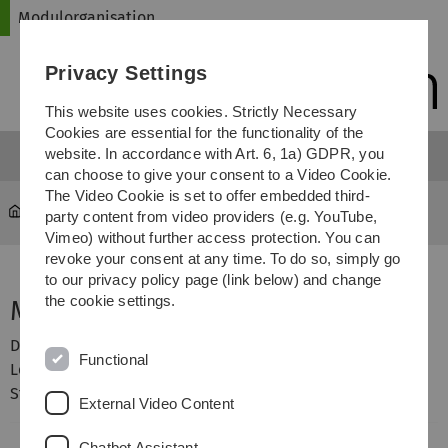
Skip
Skip
Skip
Skip
Modulorganisation
to
to
to
to
main
content
footer
search
Privacy Settings
navigation
This website uses cookies. Strictly Necessary
Cookies are essential for the functionality of the
website. In accordance with Art. 6, 1a) GDPR, you
can choose to give your consent to a Video Cookie.
The Video Cookie is set to offer embedded third-
mawi-stukom
...
Modulorganisation
party content from video providers (e.g. YouTube,
Vimeo) without further access protection. You can
revoke your consent at any time. To do so, simply go
to our privacy policy page (link below) and change
the cookie settings.
Modulorganisation
Diese Seite beschreibt die Modulorganisation aus
Functional
Lehrendensicht im Zuständigkeitsbereich der
Studienkommission Mathematische Studiengänge.
External Video Content
Chatbot Assistant