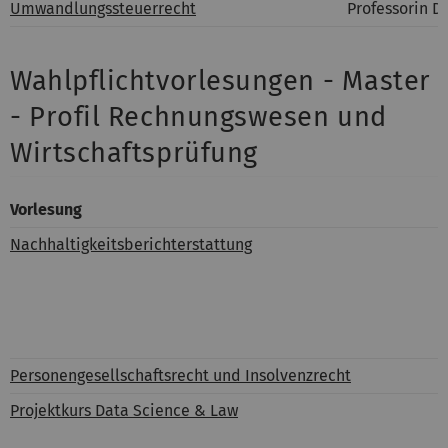
Umwandlungssteuerrecht
Professorin Dr
Wahlpflichtvorlesungen - Master
- Profil Rechnungswesen und
Wirtschaftsprüfung
Vorlesung
D
Nachhaltigkeitsberichterstattung
P
P
P
P
P
Personengesellschaftsrecht und Insolvenzrecht
P
Projektkurs Data Science & Law
P
P