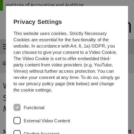
Skip
Skip
Skip
Skip
Institute of Accounting and Auditing
to
to
to
to
main
content
footer
search
Privacy Settings
navigation
This website uses cookies. Strictly Necessary
Cookies are essential for the functionality of the
website. In accordance with Art. 6, 1a) GDPR, you
Menu
can choose to give your consent to a Video Cookie.
The Video Cookie is set to offer embedded third-
Institute of Accounting and Auditing
...
WS 2024/2025
party content from video providers (e.g. YouTube,
Vimeo) without further access protection. You can
revoke your consent at any time. To do so, simply go
WS 2024/2025
to our privacy policy page (link below) and change
the cookie settings.
Seminar für Bachelor- und
Masterstudierende
Functional
External Video Content
Seminar
Dozent(e
Chatbot Assistant