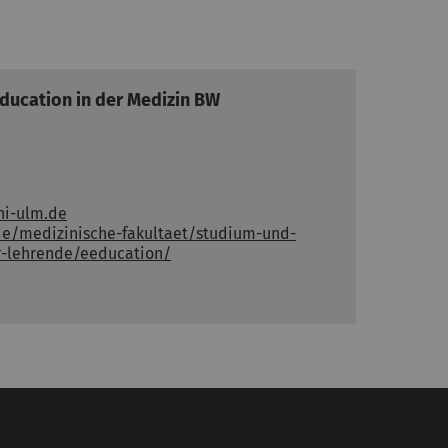
ucation in der Medizin BW
ni-ulm.de
de/medizinische-fakultaet/studium-und-
r-lehrende/eeducation/