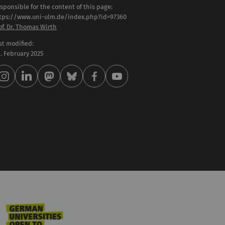
sponsible for the content of this page:
tps://www.uni-ulm.de/index.php?id=97360
of. Dr. Thomas Wirth
st modified:
 . February 2025