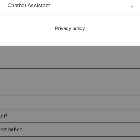
fo
sowie Programme zur Bearbeitung von Medien.
Chatbot Assistant
t
Privacy policy
hen?
iert habe?