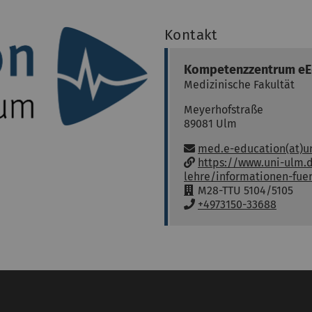
Kontakt
Kompetenzzentrum eEd
Medizinische Fakultät
Meyerhofstraße
89081
Ulm
Email:
med.e-education(at)u
w
https://www.uni-ulm.
w
lehre/informationen-fue
w
R
M28-TTU 5104/5105
:
o
P
+4973150-33688
o
h
m
o
:
n
e
: