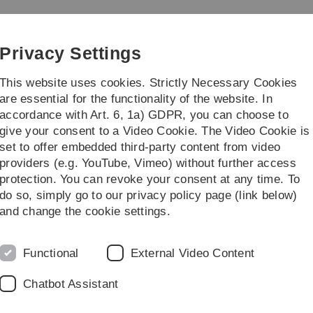
Skip
Skip
Skip
Skip
to
to
to
to
main
content
footer
search
Privacy Settings
navigation
This website uses cookies. Strictly Necessary Cookies
are essential for the functionality of the website. In
accordance with Art. 6, 1a) GDPR, you can choose to
Anfrage
give your consent to a Video Cookie. The Video Cookie is
set to offer embedded third-party content from video
providers (e.g. YouTube, Vimeo) without further access
protection. You can revoke your consent at any time. To
do so, simply go to our privacy policy page (link below)
rcen für Ihre Lehre
and change the cookie settings.
in Baden-Württemberg"
stellt Ihnen auf diesen Seiten
r Digitalisierung Ihrer Lehre unterstützen können. Dazu
Functional
External Video Content
en
und Schulungen ( z.B. zu verschiedenen
Software-
Chatbot Assistant
eren Sie sich und schicken Sie uns anschließend eine