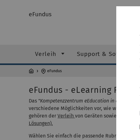
eFundus
Verleih
Support & Software
eFundus
eFundus - eLearning Ressou
Das
"Kompetenzzentrum eEducation in der Mediz
verschiedene Möglichkeiten vor, wie wir Sie in de
gehören der
Verleih
von Geräten sowie
Beratung
Lösungen).
Wählen Sie einfach die passende Rubrik, informi