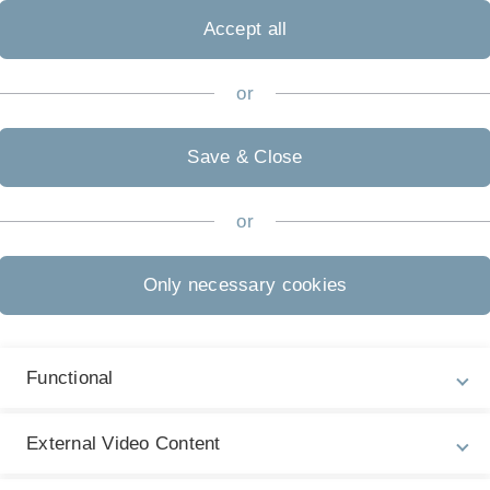
einsam an einer Weiterentwicklung der Lehre arbeiten
Accept all
or
Software & Co
W
Save & Close
or
Only necessary cookies
Functional
External Video Content
Hi
Hier finden Sie verschiedene eLearning-Angebote