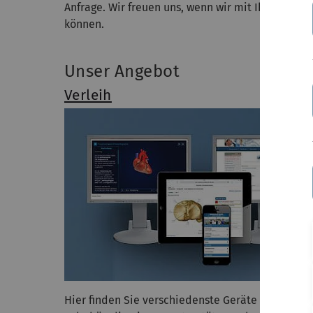
Anfrage. Wir freuen uns, wenn wir mit Ihnen gem
können.
Unser Angebot
Verleih
Hier finden Sie verschiedenste Geräte und