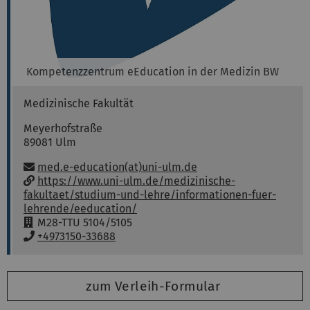
Kompetenzzentrum eEducation in der Medizin BW
Medizinische Fakultät
Meyerhofstraße
89081
Ulm
Email:
med.e-education(at)uni-ulm.de
w
https://www.uni-ulm.de/medizinische-
w
fakultaet/studium-und-lehre/informationen-fuer-
w
lehrende/eeducation/
:
R
M28-TTU 5104/5105
o
P
+4973150-33688
o
h
m
o
:
n
zum Verleih-Formular
e
: