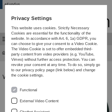
Skip
Skip
Skip
Skip
eFundus
to
to
to
to
main
content
footer
search
Privacy Settings
navigation
This website uses cookies. Strictly Necessary
Cookies are essential for the functionality of the
website. In accordance with Art. 6, 1a) GDPR, you
Menu
can choose to give your consent to a Video Cookie.
The Video Cookie is set to offer embedded third-
eFundus
...
Zubehör & sonstige Geräte
party content from video providers (e.g. YouTube,
Vimeo) without further access protection. You can
revoke your consent at any time. To do so, simply go
to our privacy policy page (link below) and change
the cookie settings.
Videokonferenzen
Functional
External Video Content
Chatbot Assistant