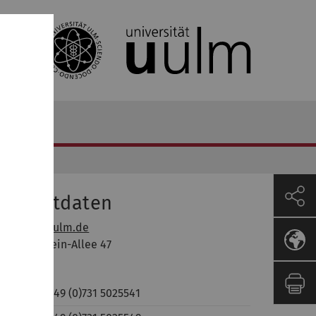
ontaktdaten
n.ews@uni-ulm.de
bert-Einstein-Allee 47
9081 Ulm
l:
+49 (0)731 5025541