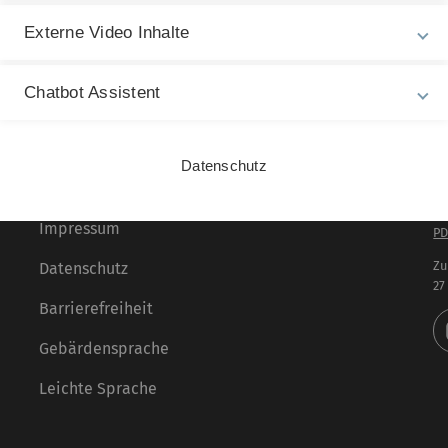
Externe Video Inhalte
Chatbot Assistent
Datenschutz
Rechtliche Hinweise
In
ht
Impressum
PD
Zu
Datenschutz
27
Barrierefreiheit
Gebärdensprache
Leichte Sprache