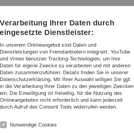
Direkt
Direkt
Direkt
Direkt
Direkt
zur
zum
zum
zur
zur
herung (EWS)
Hauptnavigation
Inhalt
Funktionsmenü
Fußleiste
Suche
Verarbeitung Ihrer Daten durch
(Sprache,
Drucken,
eingesetzte Dienstleister:
Social
Media)
In unserem Onlineangebot sind Daten und
Dienstleistungen von Fremdanbietern integriert. YouTube
und Vimeo benutzen Tracking-Technologien, um Ihre
Daten für eigene Zwecke zu verarbeiten und mit anderen
Kontakt und Anfahrt
Daten zusammenzuführen. Details finden Sie in unserer
Datenschutzerklärung. Mit Ihrer Auswahl willigen Sie ggf.
K
in die Verarbeitung Ihrer Daten zu den jeweiligen Zwecken
ein. Die Einwilligung ist freiwillig, für die Nutzung des
d -speicherung befindet sich wie eingezeichnet am Ende
i
Onlineangebotes nicht erforderlich und kann jederzeit
 Türe gehen halten Sie sich rechts und gehen durch die
Al
durch Aufruf des Consent Tools widerrufen werden.
det sich eine Treppe. Wenn Sie diese Treppe zwei
8
m Sekretariat.
Te
Notwendige Cookies