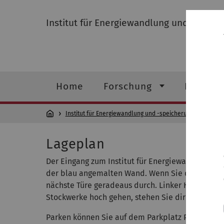
Institut für Energiewandlung und -speic
Home
Forschung
Lehre
Institut für Energiewandlung und -speicherung (EWS)
Lageplan
Der Eingang zum Institut für Energiewandlung un
der blau angemalten Wand. Wenn Sie durch diese
nächste Türe geradeaus durch. Linker Hand befin
Stockwerke hoch gehen, stehen Sie direkt vor de
Parken können Sie auf dem Parkplatz P10