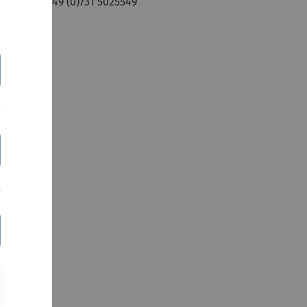
x:
+49 (0)731 5025549