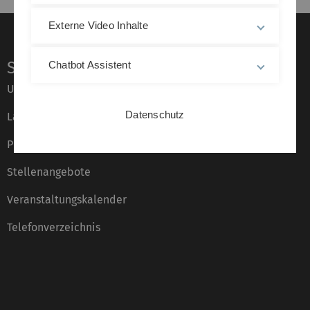
Externe Video Inhalte
Service
Chatbot Assistent
Universität von A–Z
Datenschutz
Lagepläne
Presse
Stellenangebote
Veranstaltungskalender
Telefonverzeichnis