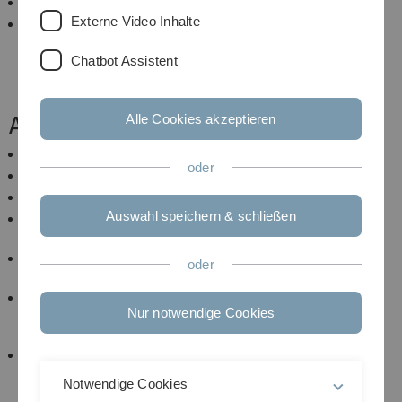
Next-MeBa
Externe Video Inhalte
OSYRYS
Chatbot Assistent
Abgeschlossene Projekte
Alle Cookies akzeptieren
Go4Hy2
oder
H2PURe
FlHysafe
Auswahl speichern & schließen
MAHEPA - Modular Approach to Hybrid Electric
Propulsion Architecture
Go4H2 - Gesamt- Schadstofffreies 4-Personen-
oder
Flugzeug mit H2-BZ Antrieb
HighV - HochvoltantrIebsstranG auf
Nur notwendige Cookies
Brennstoffzellen-Hybrid Basis mit
FlugVerkehrstauglicher Steuerung
FLHYSAFE
Notwendige Cookies