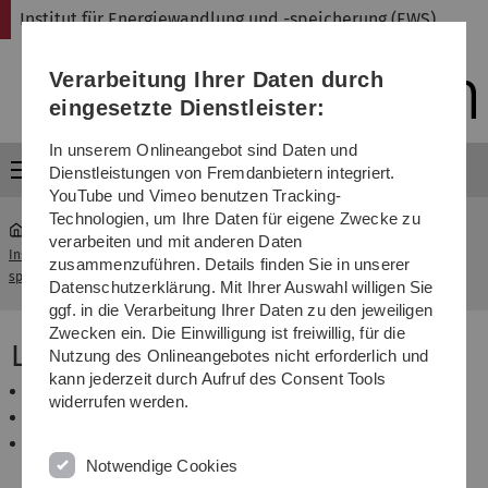
Direkt
Direkt
Direkt
Direkt
Direkt
Institut für Energiewandlung und -speicherung (EWS)
zur
zum
zum
zur
zur
Hauptnavigation
Inhalt
Funktionsmenü
Fußleiste
Suche
Verarbeitung Ihrer Daten durch
(Sprache,
Drucken,
eingesetzte Dienstleister:
Social
Media)
In unserem Onlineangebot sind Daten und
Menü
Dienstleistungen von Fremdanbietern integriert.
YouTube und Vimeo benutzen Tracking-
Technologien, um Ihre Daten für eigene Zwecke zu
verarbeiten und mit anderen Daten
Institut für Energiewandlung und -
zusammenzuführen. Details finden Sie in unserer
...
Forschungsprojekte
speicherung (EWS)
Datenschutzerklärung. Mit Ihrer Auswahl willigen Sie
ggf. in die Verarbeitung Ihrer Daten zu den jeweiligen
Zwecken ein. Die Einwilligung ist freiwillig, für die
Laufende Projekte
Nutzung des Onlineangebotes nicht erforderlich und
kann jederzeit durch Aufruf des Consent Tools
ALBERT
widerrufen werden.
Enable
Flüssigwasserstoffversorgung in einem
Brennstoffzellenflugzeug
Notwendige Cookies