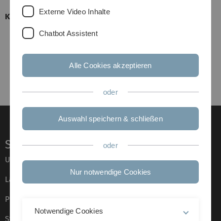
Externe Video Inhalte
Kontakt
Chatbot Assistent
Raum : 45.1.225 (Uni West)
Tel.: +49 (0731) 50-15990
+49 (0731) 50-26464
Alle Cookies akzeptieren
E-Mail:
Geiger
oder
Auswahl speichern & schließen
Service
oder
Universität von A–Z
Nur notwendige Cookies
Lagepläne
Presse
Notwendige Cookies
Stellenangebote