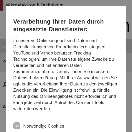
Direkt
Direkt
Direkt
Direkt
Direkt
Mikroelektronik-Technikum
zur
zum
zum
zur
zur
Hauptnavigation
Inhalt
Funktionsmenü
Fußleiste
Suche
Verarbeitung Ihrer Daten durch
(Sprache,
Drucken,
eingesetzte Dienstleister:
Social
Media)
In unserem Onlineangebot sind Daten und
Menü
Dienstleistungen von Fremdanbietern integriert.
YouTube und Vimeo benutzen Tracking-
Technologien, um Ihre Daten für eigene Zwecke zu
MET
...
Mitarbeiter/-innen
verarbeiten und mit anderen Daten
zusammenzuführen. Details finden Sie in unserer
Datenschutzerklärung. Mit Ihrer Auswahl willigen Sie
Annette Geiger
ggf. in die Verarbeitung Ihrer Daten zu den jeweiligen
Zwecken ein. Die Einwilligung ist freiwillig, für die
Nutzung des Onlineangebotes nicht erforderlich und
kann jederzeit durch Aufruf des Consent Tools
Aufgabenbereich
widerrufen werden.
Chemikalien, Ver- und Entsorgung
Notwendige Cookies