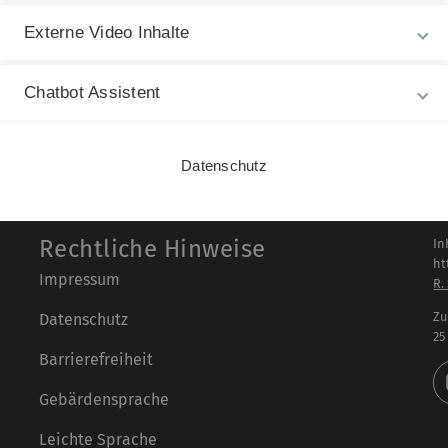
Externe Video Inhalte
n
Chatbot Assistent
Datenschutz
Rechtliche Hinweise
In
ht
Impressum
R.
Zu
Datenschutz
25
Barrierefreiheit
Gebärdensprache
Leichte Sprache