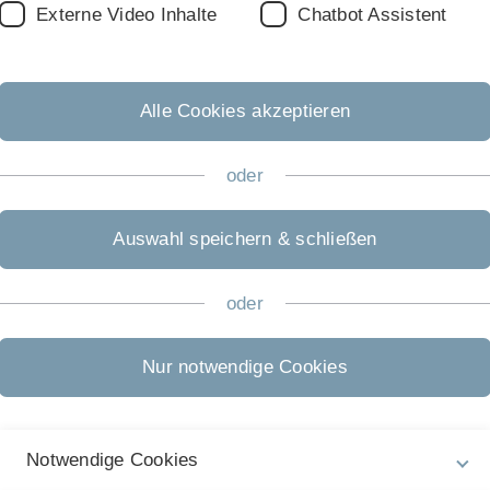
Externe Video Inhalte
Chatbot Assistent
ität Ulm
F
ng Differentielle Psychologie und Psychologische
W
Alle Cookies akzeptieren
chsplanung“ in der Abteilung Psychologische
☎
Ulm
oder
teilung Psychologische Forschungsmethoden,
Π 
S
Auswahl speichern & schließen
), Universität Ulm
n
oder
ach Violoncello an der Hochschule für Musik
Nur notwendige Cookies
Notwendige Cookies
haft