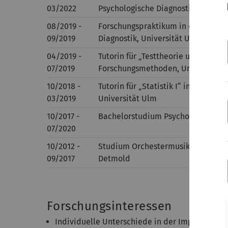
03/2022
Psychologische Diagnostik, Univers
08/2019 -
Forschungspraktikum in der Abteilu
09/2019
Diagnostik, Universität Ulm
04/2019 -
Tutorin für „Testtheorie und Versu
07/2019
Forschungsmethoden, Universität 
10/2018 -
Tutorin für „Statistik I“ in der Ab
03/2019
Universität Ulm
10/2017 -
Bachelorstudium Psychologie (B.Sc.
07/2020
10/2012 -
Studium Orchestermusik mit Hauptf
09/2017
Detmold
Forschungsinteressen
Individuelle Unterschiede in der Impfbereitsc