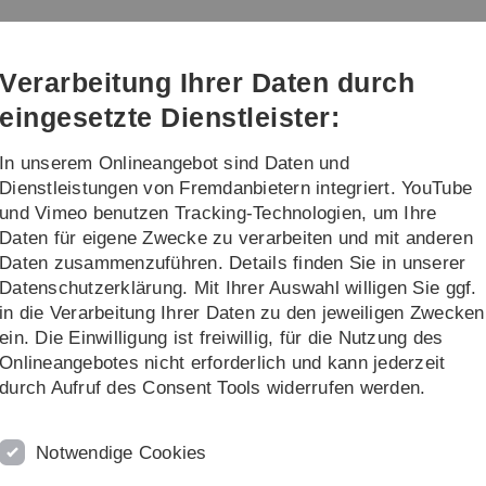
Direkt
Direkt
Direkt
Direkt
Direkt
zur
zum
zum
zur
zur
hologische Diagnostik
Hauptnavigation
Inhalt
Funktionsmenü
Fußleiste
Suche
Verarbeitung Ihrer Daten durch
(Sprache,
Drucken,
eingesetzte Dienstleister:
Social
Media)
In unserem Onlineangebot sind Daten und
kationen
Dienstleistungen von Fremdanbietern integriert. YouTube
und Vimeo benutzen Tracking-Technologien, um Ihre
Daten für eigene Zwecke zu verarbeiten und mit anderen
Daten zusammenzuführen. Details finden Sie in unserer
Datenschutzerklärung. Mit Ihrer Auswahl willigen Sie ggf.
K
in die Verarbeitung Ihrer Daten zu den jeweiligen Zwecken
ein. Die Einwilligung ist freiwillig, für die Nutzung des
 der Abteilung Differentielle Psychologie und
Onlineangebotes nicht erforderlich und kann jederzeit
ität Ulm
durch Aufruf des Consent Tools widerrufen werden.
 Universität Ulm
Notwendige Cookies
 Abteilung Differentielle Psychologie und