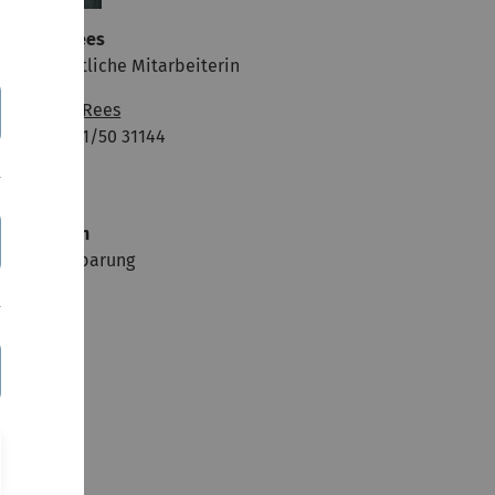
ranziska Rees
issenschaftliche Mitarbeiterin
✉
Franziska Rees
 +49-(0)731/50 31144
47.4.204
prechzeiten
ach Vereinbarung