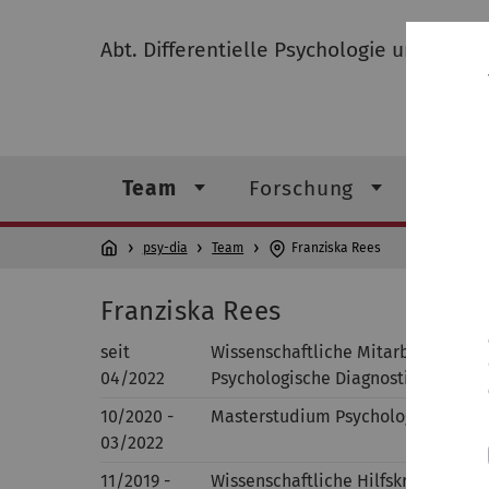
Abt. Differentielle Psychologie und Psyc
Team
Forschung
Publi
psy-dia
Team
Franziska Rees
Franziska Rees
seit
Wissenschaftliche Mitarbeiterin in
04/2022
Psychologische Diagnostik, Univers
10/2020 -
Masterstudium Psychologie (M.Sc.),
03/2022
11/2019 -
Wissenschaftliche Hilfskraft in der