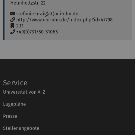
Helmholtzstr. 22
E-Mail:
stefanie.braig(at)uni-ulm.de
w
http://www.uni-ulm.de/index.php?id=47798
w
R
2.11
w
a
T
+49(0)731/50-31063
:
u
e
m
l
:
e
f
o
n
:
Service
Universität von A–Z
Lagepläne
Presse
Stellenangebote