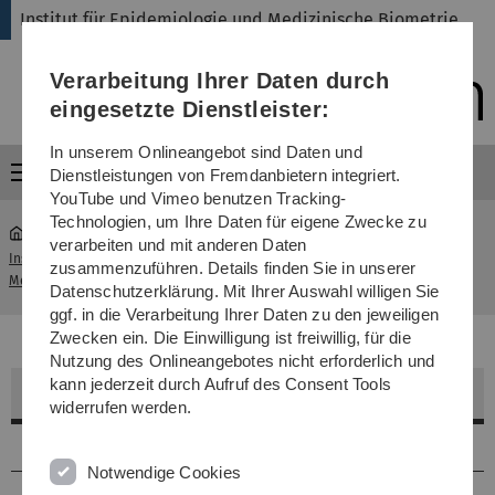
Direkt
Direkt
Direkt
Direkt
Direkt
Institut für Epidemiologie und Medizinische Biometrie
zur
zum
zum
zur
zur
Hauptnavigation
Inhalt
Funktionsmenü
Fußleiste
Suche
Verarbeitung Ihrer Daten durch
(Sprache,
Drucken,
eingesetzte Dienstleister:
Social
Media)
In unserem Onlineangebot sind Daten und
Menü
Dienstleistungen von Fremdanbietern integriert.
YouTube und Vimeo benutzen Tracking-
Technologien, um Ihre Daten für eigene Zwecke zu
verarbeiten und mit anderen Daten
Institut für Epidemiologie und
Standort
zusammenzuführen. Details finden Sie in unserer
...
Medizinische Biometrie
Helmholtzstraße 22
Datenschutzerklärung. Mit Ihrer Auswahl willigen Sie
ggf. in die Verarbeitung Ihrer Daten zu den jeweiligen
Zwecken ein. Die Einwilligung ist freiwillig, für die
Nutzung des Onlineangebotes nicht erforderlich und
kann jederzeit durch Aufruf des Consent Tools
Dr. biol. hum. Stefanie Braig, M.A.
widerrufen werden.
Forschung
Notwendige Cookies
Projekte