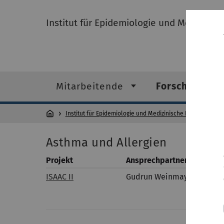
Institut für Epidemiologie und Medizinis
Mitarbeitende
Forschung
Institut für Epidemiologie und Medizinische Biometrie
Asthma und Allergien
Projekt
Ansprechpartner
Kurz
ISAAC II
Gudrun Weinmayr
Die 
wird
objek