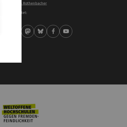
of. Dr. Dietrich Rothenbacher
letzt bearbeitet:
 . März 2025