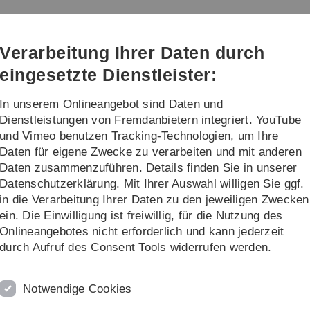
Direkt
Direkt
Direkt
Direkt
Direkt
zur
zum
zum
zur
zur
che Biometrie
Hauptnavigation
Inhalt
Funktionsmenü
Fußleiste
Suche
Verarbeitung Ihrer Daten durch
(Sprache,
Drucken,
eingesetzte Dienstleister:
Social
Media)
In unserem Onlineangebot sind Daten und
Lehre
Institut
Dienstleistungen von Fremdanbietern integriert. YouTube
und Vimeo benutzen Tracking-Technologien, um Ihre
Daten für eigene Zwecke zu verarbeiten und mit anderen
Forschung
Asthma und Allergien
Daten zusammenzuführen. Details finden Sie in unserer
Datenschutzerklärung. Mit Ihrer Auswahl willigen Sie ggf.
in die Verarbeitung Ihrer Daten zu den jeweiligen Zwecken
ein. Die Einwilligung ist freiwillig, für die Nutzung des
beschreibung
Onlineangebotes nicht erforderlich und kann jederzeit
Phase Zwei der Internationalen Studie zu Asthma und Allergien
durch Aufruf des Consent Tools widerrufen werden.
, untersucht den Zusammenhang von potentiellen Risikofakt
tiver klinischer Marker.
Notwendige Cookies