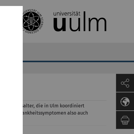
 im Kindesalter, die in Ulm koordiniert
oren und Krankheitssymptomen also auch