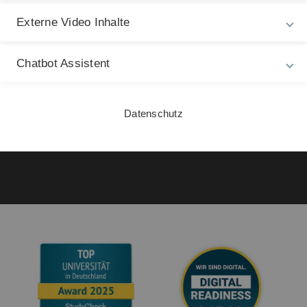
Impressum
Pr
Externe Video Inhalte
Zu
Datenschutz
21
Barrierefreiheit
Chatbot Assistent
Gebärdensprache
Datenschutz
Leichte Sprache