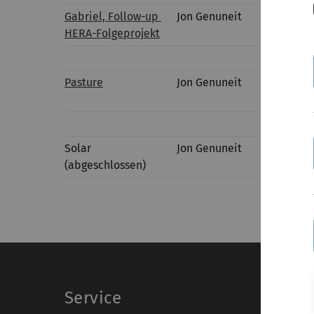
Gabriel, Follow-up
Jon Genuneit
Eine
HERA-Folgeprojekt
Asth
Pasture
Jon Genuneit
Eine
Umfe
Solar
Jon Genuneit
Eine
(abgeschlossen)
Erkr
Service