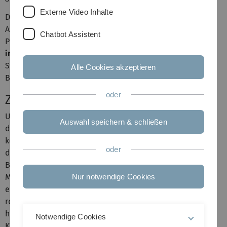
Externe Video Inhalte
Die Universität Ulm versucht daher den
Anforderungen gerecht zu werden, in dem sie ein neues
Chatbot Assistent
Projekt einführt. Das Projekt
"Studienmodelle
individueller Geschwindigkeit"
ermöglicht jedem
Studierenden eine seinen individuellen Ansprüchen und
Alle Cookies akzeptieren
Bedürfnissen entsprechende Studiengestaltung.
oder
Ziele
Um das Projekt erfolgreich
anspruchsvollen und
Auswahl speichern & schließen
durchzuführen wurden
vielfältigen Aufgaben
konkrete Ziele festgelegt,
notwendig.
oder
denn die Umstellung auf
Das Projekt verfolgt dabei
Bachelor- und
die Förderung einer
Masterstudiengänge
Nur notwendige Cookies
bewussten
erfordert ein Umdenken von
Studienentscheidung und
reiner Wissensvermittlung
Förderung der Motivation
hin zu einer
Notwendige Cookies
für das gewählte Studium
Kompetenzorientierung und