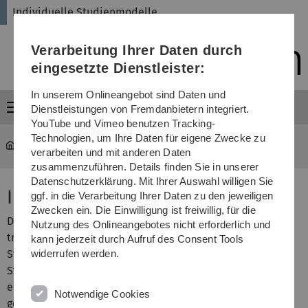
Direkt
Direkt
Direkt
Direkt
Direkt
Individuelle Studienmodelle
zur
zum
zum
zur
zur
Hauptnavigation
Inhalt
Funktionsmenü
Fußleiste
Suche
Verarbeitung Ihrer Daten durch
(Sprache,
Drucken,
eingesetzte Dienstleister:
Social
Media)
In unserem Onlineangebot sind Daten und
Menü
Dienstleistungen von Fremdanbietern integriert.
YouTube und Vimeo benutzen Tracking-
Technologien, um Ihre Daten für eigene Zwecke zu
Individuelle Studienmodelle
verarbeiten und mit anderen Daten
zusammenzuführen. Details finden Sie in unserer
Datenschutzerklärung. Mit Ihrer Auswahl willigen Sie
Individuelle Studienmodelle
ggf. in die Verarbeitung Ihrer Daten zu den jeweiligen
Zwecken ein. Die Einwilligung ist freiwillig, für die
Die Einführung und Umstellung auf Bachelorstudiengänge
Nutzung des Onlineangebotes nicht erforderlich und
trägt, durch die kompaktere und zeitlich knappere
kann jederzeit durch Aufruf des Consent Tools
Studienstruktur, zur Verunsicherung bei der Wahl des
widerrufen werden.
Studiums bei. Ohne gezielte Betreuung ist die Gefahr
eines Studienabbruchs oder eines Studienfachwechsels
Notwendige Cookies
gegeben.