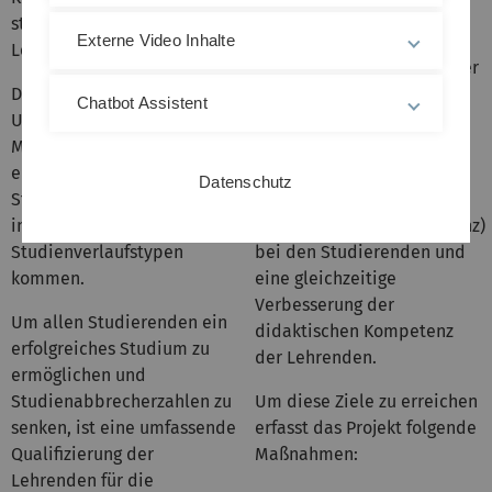
sowie die
stärkerer Interaktivität im
Studienvorbereitung und
Externe Video Inhalte
Lehr- Lernprozess.
Stärkung zukunftsrelevanter
Die Universität möchte mit
Kompetenzen
Chatbot Assistent
Unterstützung durch ein
(Selbstkompetenz,
Monitoringsystem von
Teamkompetenz,
einem gleichgerichteten
Organisationskompetenz
Datenschutz
Studienablauf hin zu einem
und
individualisierten
Zeitmanagementkompetenz)
Studienverlaufstypen
bei den Studierenden und
kommen.
eine gleichzeitige
Verbesserung der
Um allen Studierenden ein
didaktischen Kompetenz
erfolgreiches Studium zu
der Lehrenden.
ermöglichen und
Studienabbrecherzahlen zu
Um diese Ziele zu erreichen
senken, ist eine umfassende
erfasst das Projekt folgende
Qualifizierung der
Maßnahmen:
Lehrenden für die