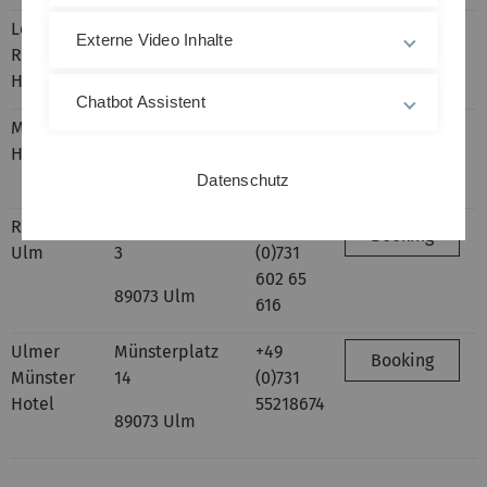
Leonardo
Mörikestraße 17
49 89
Booking
Externe Video Inhalte
Royal
62039779
89077 Ulm
Hotel Ulm
Chatbot Assistent
Maritim
Basteistraße 40
+49
Booking
Hotel Ulm
(0)731
89073 Ulm
9230
Datenschutz
RiKu Hotel
Apothekergasse
+49
Booking
Ulm
3
(0)731
602 65
89073 Ulm
616
Ulmer
Münsterplatz
+49
Booking
Münster
14
(0)731
Hotel
55218674
89073 Ulm