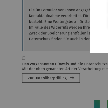
Die im Formular von Ihnen angegebenen Daten
Kontaktaufnahme verarbeitet. Für die Verarbe
besteht. Eine Weitergabe an Dritte findet grun
Im Falle des Widerrufs werden Ihre Daten um
Zweck der Speicherung entfallen ist. Sie kön
Datenschutz finden Sie auch in der
Datenschu
Den vorgenannten Hinweis und die Datenschutze
Mit der oben genannten Art der Verarbeitung mei
Zur Datenüberprüfung