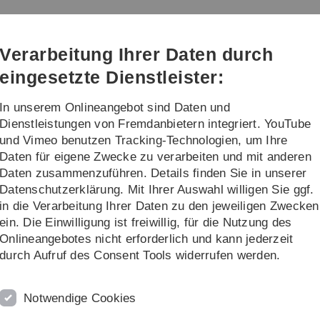
Direkt
Direkt
Direkt
Direkt
Direkt
zur
zum
zum
zur
zur
Hauptnavigation
Inhalt
Funktionsmenü
Fußleiste
Suche
Verarbeitung Ihrer Daten durch
(Sprache,
Drucken,
eingesetzte Dienstleister:
Social
Media)
In unserem Onlineangebot sind Daten und
Projektorganisation
...
Dienstleistungen von Fremdanbietern integriert. YouTube
und Vimeo benutzen Tracking-Technologien, um Ihre
Daten für eigene Zwecke zu verarbeiten und mit anderen
Daten zusammenzuführen. Details finden Sie in unserer
Datenschutzerklärung. Mit Ihrer Auswahl willigen Sie ggf.
in die Verarbeitung Ihrer Daten zu den jeweiligen Zwecken
ein. Die Einwilligung ist freiwillig, für die Nutzung des
Onlineangebotes nicht erforderlich und kann jederzeit
durch Aufruf des Consent Tools widerrufen werden.
Notwendige Cookies