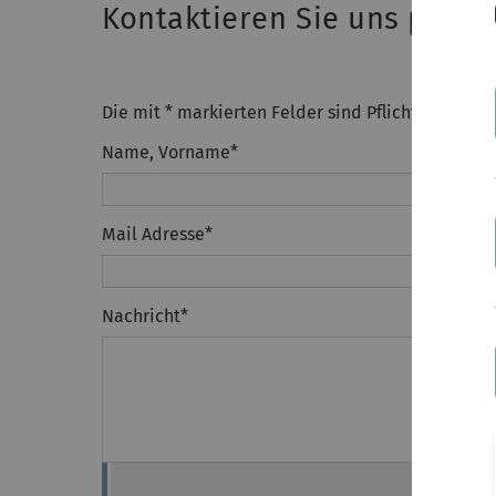
Kontaktieren Sie uns per M
Die mit * markierten Felder sind Pflichtfelder.
Name, Vorname
*
Mail Adresse
*
Nachricht
*