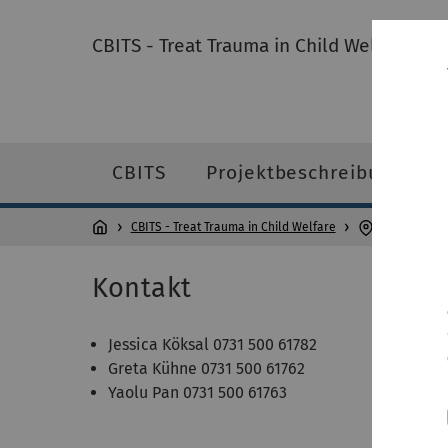
CBITS - Treat Trauma in Child Welfare
CBITS
Projektbeschreibung
CBITS - Treat Trauma in Child Welfare
Kontakt
Kontakt
Jessica Köksal 0731 500 61782
Greta Kühne 0731 500 61762
Yaolu Pan 0731 500 61763