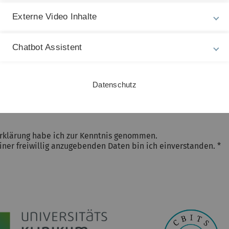
Externe Video Inhalte
 werden von uns ausschließlich für die Beantwortung bzw. U
itung beziehen wir uns auf den Art. 6. Abs. 1 lit. a DSGVO, so
dsätzlich nicht statt. Sie können Ihre erteilte Einwilligung je
Chatbot Assistent
gehend gelöscht. Ihre Daten werden ansonsten gelöscht, wenn
nen sich jederzeit über die zu Ihrer Person gespeicherten Da
tzerklärung
dieser Webseite.
Datenschutz
rklärung habe ich zur Kenntnis genommen.
ner freiwillig anzugebenden Daten bin ich einverstanden. *