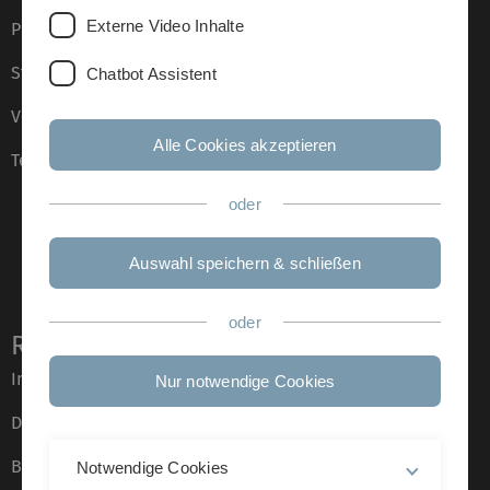
Externe Video Inhalte
Presse
Stellenangebote
Chatbot Assistent
Veranstaltungskalender
Alle Cookies akzeptieren
Telefonverzeichnis
oder
Auswahl speichern & schließen
oder
Rechtliche Hinweise
Impressum
Nur notwendige Cookies
Datenschutz
Barrierefreiheit
Notwendige Cookies