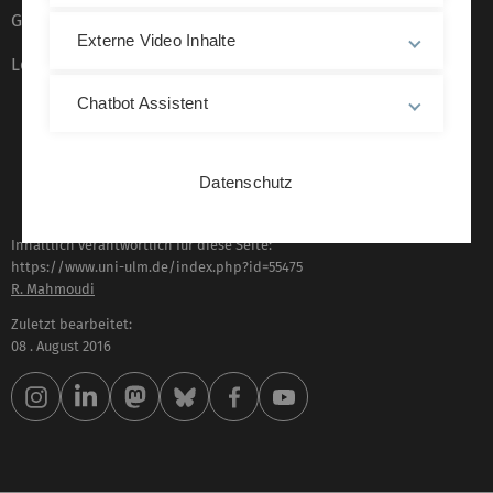
Gebärdensprache
Externe Video Inhalte
Leichte Sprache
Chatbot Assistent
Datenschutz
Inhaltlich verantwortlich für diese Seite:
https://www.uni-ulm.de/index.php?id=55475
R. Mahmoudi
Zuletzt bearbeitet:
08 . August 2016