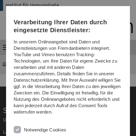
Direkt
Direkt
Direkt
Direkt
Direkt
Institut für Immunologie
zur
zum
zum
zur
zur
Hauptnavigation
Inhalt
Funktionsmenü
Fußleiste
Suche
Verarbeitung Ihrer Daten durch
(Sprache,
Drucken,
eingesetzte Dienstleister:
Social
Media)
In unserem Onlineangebot sind Daten und
Menü
Dienstleistungen von Fremdanbietern integriert.
YouTube und Vimeo benutzen Tracking-
Technologien, um Ihre Daten für eigene Zwecke zu
Institut für Immunologie
Lehre
verarbeiten und mit anderen Daten
zusammenzuführen. Details finden Sie in unserer
Datenschutzerklärung. Mit Ihrer Auswahl willigen Sie
ggf. in die Verarbeitung Ihrer Daten zu den jeweiligen
Zwecken ein. Die Einwilligung ist freiwillig, für die
Nutzung des Onlineangebotes nicht erforderlich und
kann jederzeit durch Aufruf des Consent Tools
Service
widerrufen werden.
Universität von A–Z
Notwendige Cookies
Lagepläne