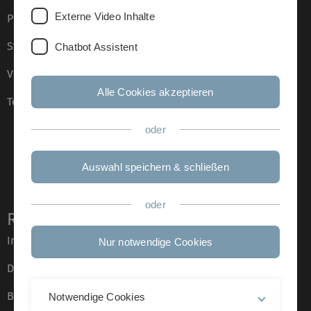
Externe Video Inhalte
Presse
Stellenangebote
Chatbot Assistent
Veranstaltungskalender
Alle Cookies akzeptieren
Telefonverzeichnis
oder
Auswahl speichern & schließen
oder
Rechtliche Hinweise
Impressum
Nur notwendige Cookies
Datenschutz
Barrierefreiheit
Notwendige Cookies