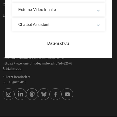
Gebärdensprache
Externe Video Inhalte
Leichte Sprache
Chatbot Assistent
Datenschutz
Inhaltlich verantwortlich für diese Seite:
https://www.uni-ulm.de/index.php?id=32676
R. Mahmoudi
Zuletzt bearbeitet:
08 . August 2016