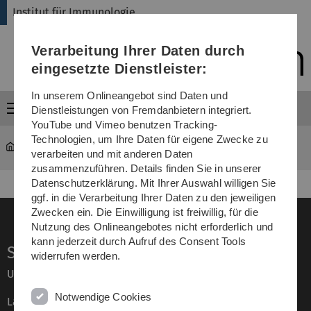
Direkt
Direkt
Direkt
Direkt
Direkt
Institut für Immunologie
zur
zum
zum
zur
zur
Hauptnavigation
Inhalt
Funktionsmenü
Fußleiste
Suche
Verarbeitung Ihrer Daten durch
(Sprache,
Drucken,
eingesetzte Dienstleister:
Social
Media)
In unserem Onlineangebot sind Daten und
Menü
Dienstleistungen von Fremdanbietern integriert.
YouTube und Vimeo benutzen Tracking-
Technologien, um Ihre Daten für eigene Zwecke zu
Institut für Immunologie
...
Research
verarbeiten und mit anderen Daten
zusammenzuführen. Details finden Sie in unserer
Datenschutzerklärung. Mit Ihrer Auswahl willigen Sie
ggf. in die Verarbeitung Ihrer Daten zu den jeweiligen
Zwecken ein. Die Einwilligung ist freiwillig, für die
Nutzung des Onlineangebotes nicht erforderlich und
kann jederzeit durch Aufruf des Consent Tools
Service
widerrufen werden.
Universität von A–Z
Notwendige Cookies
Lagepläne