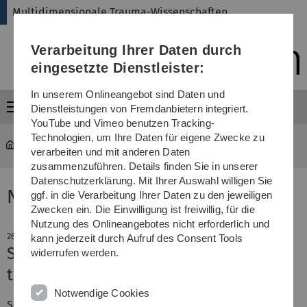
Direkt
Direkt
Direkt
Direkt
Direkt
Multidimensionale Trauma-Wissenschaften
zur
zum
zum
zur
zur
Hauptnavigation
Inhalt
Funktionsmenü
Fußleiste
Suche
Verarbeitung Ihrer Daten durch
(Sprache,
Drucken,
eingesetzte Dienstleister:
Social
Media)
In unserem Onlineangebot sind Daten und
Menü
Dienstleistungen von Fremdanbietern integriert.
YouTube und Vimeo benutzen Tracking-
Technologien, um Ihre Daten für eigene Zwecke zu
verarbeiten und mit anderen Daten
zusammenzuführen. Details finden Sie in unserer
Datenschutzerklärung. Mit Ihrer Auswahl willigen Sie
News
ggf. in die Verarbeitung Ihrer Daten zu den jeweiligen
Zwecken ein. Die Einwilligung ist freiwillig, für die
Nutzung des Onlineangebotes nicht erforderlich und
26. Juni 2023
kann jederzeit durch Aufruf des Consent Tools
Schwerpunkt Traumaforschung in u-
widerrufen werden.
topics
Notwendige Cookies
Schwerpunkt der neuen Ausgabe des Uni-Magazins
u-