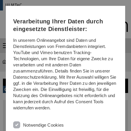
Direkt
Direkt
Direkt
Direkt
Direkt
ULMTeC
zur
zum
zum
zur
zur
Hauptnavigation
Inhalt
Funktionsmenü
Fußleiste
Suche
Verarbeitung Ihrer Daten durch
(Sprache,
Drucken,
eingesetzte Dienstleister:
Social
Media)
In unserem Onlineangebot sind Daten und
Menü
Dienstleistungen von Fremdanbietern integriert.
YouTube und Vimeo benutzen Tracking-
Technologien, um Ihre Daten für eigene Zwecke zu
ULMTeC
...
Experimental Human MRI
verarbeiten und mit anderen Daten
zusammenzuführen. Details finden Sie in unserer
Datenschutzerklärung. Mit Ihrer Auswahl willigen Sie
ggf. in die Verarbeitung Ihrer Daten zu den jeweiligen
Zwecken ein. Die Einwilligung ist freiwillig, für die
Nutzung des Onlineangebotes nicht erforderlich und
kann jederzeit durch Aufruf des Consent Tools
Leitung Safranberg
widerrufen werden.
Prof. Georg Grön
Tel: 0731 500 64499
Notwendige Cookies