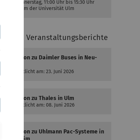
Zeit:
Donnerstag, 11:00 Uhr bis 15:30 Uhr
Ort:
Forum der Universität Ulm
eueste Veranstaltungsberichte
Exkursion zu Daimler Buses in Neu-
Ulm
veröffentlicht am: 23. Juni 2026
Exkursion zu Thales in Ulm
veröffentlicht am: 08. Juni 2026
Exkursion zu Uhlmann Pac-Systeme in
Laupheim