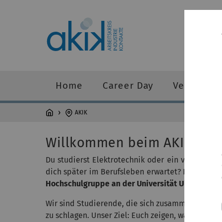
AKIK
Home
Career Day
Veranstal
AKIK
Willkommen beim AKIK
Du studierst Elektrotechnik oder ein verwandte
dich später im Berufsleben erwartet? Dann bist
Hochschulgruppe an der Universität Ulm,
genau r
Wir sind Studierende, die sich zusammengeschl
zu schlagen. Unser Ziel: Euch zeigen, was hinter d