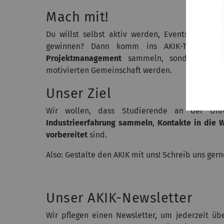
Mach mit!
Du willst selbst aktiv werden, Events organi
gewinnen? Dann komm ins AKIK-Team! Hi
Projektmanagement
sammeln, sondern au
motivierten Gemeinschaft werden.
Unser Ziel
Wir wollen, dass Studierende an der Un
Industrieerfahrung sammeln
,
Kontakte in die 
vorbereitet
sind.
Also: Gestalte den AKIK mit uns!
Schreib uns gern
Unser AKIK-Newsletter
Wir pflegen einen Newsletter, um jederzeit üb