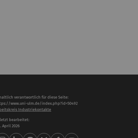
haltlich verantwortlich für diese Seite:
tps://www.uni-ulm.de/index.php?id=50492
beitskreis Industriekontakte
letzt bearbeitet:
 . April 2026