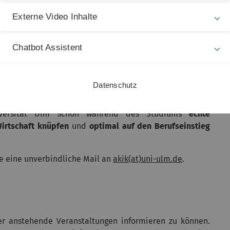
Externe Video Inhalte
sieren oder Unternehmen für spannende Kooperationen
er kannst du nicht nur
Chatbot Assistent
wertvolle Erfahrungen im
ch
dein Netzwerk erweitern
und Teil einer starken,
Datenschutz
iversität Ulm schon während des Studiums
echte
Wirtschaft knüpfen
und
optimal auf den Berufseinstieg
e eine unverbindliche Mail an
akik(at)uni-ulm.de
.
er anstehende Veranstaltungen informieren zu können.