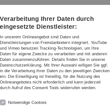
Direkt
Direkt
Direkt
Direkt
Direkt
zur
zum
zum
zur
zur
Hauptnavigation
Inhalt
Funktionsmenü
Fußleiste
Suche
Verarbeitung Ihrer Daten durch
(Sprache,
Drucken,
eingesetzte Dienstleister:
Social
Media)
In unserem Onlineangebot sind Daten und
tungen
Team & Kontakt
Dienstleistungen von Fremdanbietern integriert. YouTube
und Vimeo benutzen Tracking-Technologien, um Ihre
Daten für eigene Zwecke zu verarbeiten und mit anderen
Daten zusammenzuführen. Details finden Sie in unserer
Datenschutzerklärung. Mit Ihrer Auswahl willigen Sie ggf.
in die Verarbeitung Ihrer Daten zu den jeweiligen Zwecken
N
ein. Die Einwilligung ist freiwillig, für die Nutzung des
s Fach an der Universität Ulm und möchtest wissen, was
Onlineangebotes nicht erforderlich und kann jederzeit
 du beim
Arbeitskreis Industriekontakte (AKIK), der
VDE
-
durch Aufruf des Consent Tools widerrufen werden.
ichtig!
ossen haben, um die
Brücke zwischen Studium und Beruf
Notwendige Cookies
er Theorie steckt – direkt aus der Praxis.