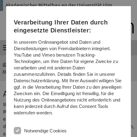
Direkt
Direkt
Direkt
Direkt
Direkt
Akademischer Mittelbau an der Universität Ulm
zur
zum
zum
zur
zur
Hauptnavigation
Inhalt
Funktionsmenü
Fußleiste
Suche
Verarbeitung Ihrer Daten durch
(Sprache,
Drucken,
eingesetzte Dienstleister:
Social
Media)
In unserem Onlineangebot sind Daten und
Menü
Dienstleistungen von Fremdanbietern integriert.
YouTube und Vimeo benutzen Tracking-
Technologien, um Ihre Daten für eigene Zwecke zu
verarbeiten und mit anderen Daten
Akademischer Mittelbau an der Universität Ulm
Aktiv werden
zusammenzuführen. Details finden Sie in unserer
Datenschutzerklärung. Mit Ihrer Auswahl willigen Sie
ggf. in die Verarbeitung Ihrer Daten zu den jeweiligen
Aktiv werden!
Zwecken ein. Die Einwilligung ist freiwillig, für die
Nutzung des Onlineangebotes nicht erforderlich und
Werde aktiv und beteilige dich an den Aktivitäten des
kann jederzeit durch Aufruf des Consent Tools
Mittelbaus um die Universität mitzugestalten. Dabei gibt
widerrufen werden.
es Möglichkeit die Universitätspolitik mitzugestalten
durch Arbeit in Gremien Ausschüssen oder Arbeitsgruppen,
Notwendige Cookies
aber auch die Möglichkeit den Mittelbau aktiv zu