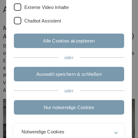
Externe Video Inhalte
Analytik
Chatbot Assistent
Mikrowellenplasma
Atomemissionsspektrometer (Agilent 4100)
Alle Cookies akzeptieren
Dieses Analysegerät bestimmt die im Säureaufschluss
oder in wässrigen Lösungen befindlichen Elemente mittels
oder
Elementemissionsspektroskopie. Das System verwendet
ein Stickstoffplasma als Anregungsquelle. Das über ein
Auswahl speichern & schließen
Magnetfeld angeregte Mikrowellenplasma bietet im
Vergleich zur Flammen-AAS einen deutlich größeren
Arbeitsbereich und eine wesentlich schnellere Messung.
oder
Nur notwendige Cookies
Notwendige Cookies