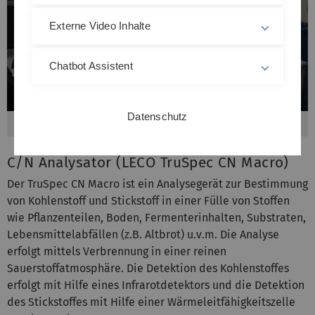
Externe Video Inhalte
Chatbot Assistent
Datenschutz
Mikrowellenplasma Atomemissionsspektrometer
C/N Analysator (LECO TruSpec CN Macro)
Der TruSpec CN Macro ist ein Analysegerät zur Bestimmung
von Kohlenstoff und Stickstoff in einer Fülle von Stoffen
wie Pflanzenteilen, Boden, Fermenterinhalten, Substraten,
Lebensmittelabfällen (z.B. Altbrot) u.v.m. Die Analyse
erfolgt mittels Verbrennung in einer reinen
Sauerstoffatmosphäre. Die Detektion des Kohlenstoffes
erfolgt mit Hilfe eines Infrarotdetektors und die Detektion
des Stickstoffes mit Hilfe einer Wärmeleitfähigkeitszelle