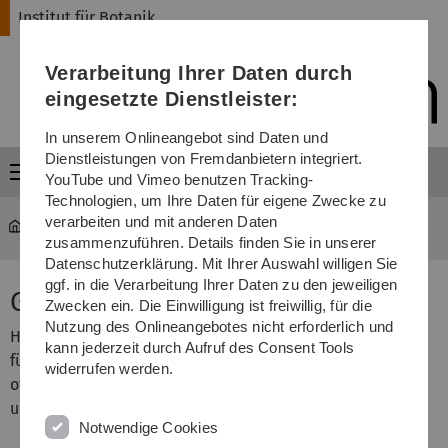
Direkt
Direkt
Direkt
Direkt
Direkt
Institut für Botanik
zur
zum
zum
zur
zur
Hauptnavigation
Inhalt
Funktionsmenü
Fußleiste
Suche
Verarbeitung Ihrer Daten durch
(Sprache,
Drucken,
eingesetzte Dienstleister:
Social
Media)
In unserem Onlineangebot sind Daten und
Dienstleistungen von Fremdanbietern integriert.
Menü
YouTube und Vimeo benutzen Tracking-
Technologien, um Ihre Daten für eigene Zwecke zu
verarbeiten und mit anderen Daten
Institut für Botanik
...
Geräte
zusammenzuführen. Details finden Sie in unserer
Datenschutzerklärung. Mit Ihrer Auswahl willigen Sie
ggf. in die Verarbeitung Ihrer Daten zu den jeweiligen
Geräte
Zwecken ein. Die Einwilligung ist freiwillig, für die
Nutzung des Onlineangebotes nicht erforderlich und
Hier eine Auflistung der wichtigsten Geräte des Instituts
kann jederzeit durch Aufruf des Consent Tools
für Botanik. Für eventuelle Kooperationen sind wir immer
widerrufen werden.
offen. Sollten Sie Bedarf haben setzen sie sich bitte mit
unserem Sekretariat in Verbindung.
Notwendige Cookies